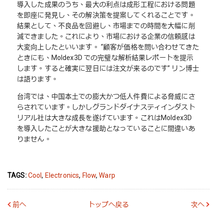
導入した成果のうち、最大の利点は成形工程における問題
を即座に発見し、その解決策を提案してくれることです。
結果として、不良品を回避し、市場までの時間を大幅に削
減できました。これにより、市場における企業の信頼感は
大変向上したといいます。 “顧客が価格を問い合わせてきた
ときにも、Moldex3D での完璧な解析結果レポートを提示
します。すると確実に翌日には注文が来るのです” リン博士
は語ります。
台湾では、中国本土での膨大かつ低人件費による脅威にさ
らされています。しかしグランドダイナスティインダスト
リアル社は大きな成長を遂げています。これはMoldex3D
を導入したことが大きな援助となっていることに間違いあ
りません。
TAGS:
Cool
,
Electronics
,
Flow
,
Warp
前へ
トップへ戻る
次へ