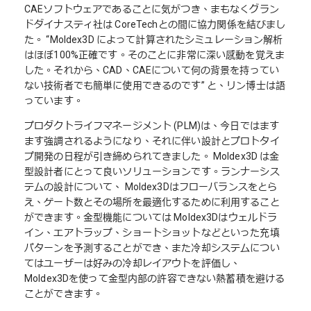
CAEソフトウェアであることに気がつき、まもなくグラン
ドダイナスティ社は CoreTechとの間に協力関係を結びまし
た。 “Moldex3D によって計算されたシミュレーション解析
はほぼ100%正確です。そのことに非常に深い感動を覚えま
した。それから、CAD、CAEについて何の背景を持ってい
ない技術者でも簡単に使用できるのです” と、リン博士は語
っています。
プロダクトライフマネージメント (PLM)は、今日ではます
ます強調されるようになり、それに伴い設計とプロトタイ
プ開発の日程が引き締められてきました。 Moldex3D は金
型設計者にとって良いソリューションです。ランナーシス
テムの設計について、 Moldex3Dはフローバランスをとら
え、ゲート数とその場所を最適化するために利用すること
ができます。金型機能については Moldex3Dはウェルドラ
イン、エアトラップ、ショートショットなどといった充填
パターンを予測することができ、また冷却システムについ
てはユーザーは好みの冷却レイアウトを評価し、
Moldex3Dを使って金型内部の許容できない熱蓄積を避ける
ことができます。