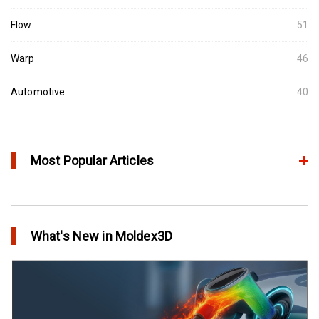
Flow
51
Warp
46
Automotive
40
Most Popular Articles
アニーリングによるプラスチック製品の品質向上
in Top Story
What's New in Moldex3D
欧州最大手の自動車部品パーツメーカーFaurecia社の製品設計最
適化プロジェクト－Moldex3Dにより実現
in Customer Success
YUDO、ホットランナーシステム成形開発のデザイン検証および