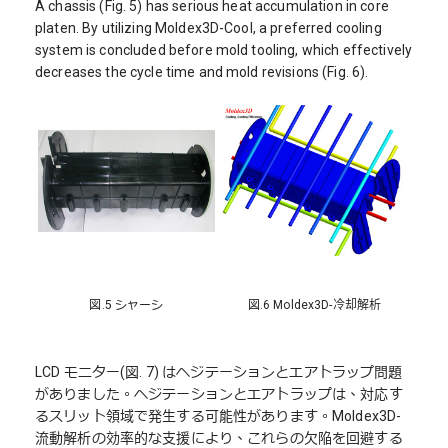
A chassis (Fig. 5) has serious heat accumulation in core
platen. By utilizing Moldex3D-Cool, a preferred cooling
system is concluded before mold tooling, which effectively
decreases the cycle time and mold revisions (Fig. 6).
図.5 シャーシ
図.6 Moldex3D-冷却解析
LCD モニター(図. 7) はヘジテーションとエアトラップ問題
がありました。ヘジテーションとエアトラップは、対応す
るスリット領域で発生する可能性があります。Moldex3D-
流動解析の効率的な支援により、これらの欠陥を回避する