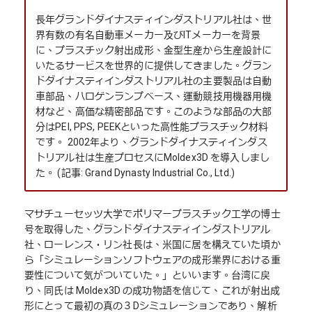
長年グランドダイナスティインダストリアル社は、世
界有数の有名自動車メーカー及びITメーカーを背景
に、プラスチック射出成形、金型生産から生産設計に
いたるサービスを世界的に提供してきました。グラン
ドダイナスティインダストリアル社の主要製品は自動
車部品、ハロゲンランプベース、運動競技用機器用機
材など、高価な精密部品です。このような部品の大部
分はPEI, PPS, PEEKといった高性能プラスチック材料
です。 2002年より、グランドダイナスティインダス
トリアル社は生産プロセスにMoldex3D を導入しまし
た。 (記事: Grand Dynasty Industrial Co., Ltd.)
マサチューセッツ大学でポリマープラスチック工学の博士
号を取得した、グランドダイナスティインダストリアル
社、ローレンス・リン社長は、米国に居を構えていた頃か
ら「シミュレーションソフトウェアの成形業界における重
要性について気がついていた。」といいます。台湾に戻
り、同氏は Moldex3D の成功物語を信じて、これが射出成
形にとって最初の真の３Dシミュレーションであり、解析