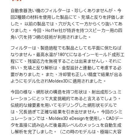
自動食器洗い機のフィルターは、珍しくありませんが、今
回2種類の材料を使用した製品にて、充填と反りを評価しま
した。 以前の製品では、穴が丸くて一方からくり抜いてあ
りました。 今回、Hoffer社が特許を持つスピーカー用の四
角い穴を持つ網の技術が利用されました。
フィルターは、製造過程でも製品としても平面に保たねば
なりません。最高水温が180℃になるインーモールド成形工
程にて、残留応力を無視することは出来ませんし、それに
伴い、充填と反り解析は、金型設計と連動して考慮する必
要がありました。 また、冷却管も正しい精度で結果が出る
ようにモデル化されMoldex3Dに適用されました。
今回の様な、網形状の構造を持つ形状は、射出成形シュミ
レーションにとって大変挑戦的であると言えるでしょう。
伝統的な線要素を用いてモデリングした網形状モデルで
は、冗長過ぎて正確な結果を引き出せません。 今回のシミ
ュレーションでは、Moldex3D eDesignを使用し、CADデー
タを直接に読み込んだ後最高レベルのメッシュを自動生成
し解析を完了しました。（この時のモデルは、極端に大容