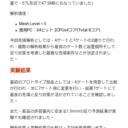
量で、STL形式で47.5MBにもなっていました）
解析環境：
Mesh Level = 5
使用PC：64ビット 2CPUx4コア(Total 8コア)
今回充填解析としては、4ゲートと7ゲートの2通りで行わ
れ、複数の解析結果から最良のゲート数と設置個所そして
反り対策を考慮した最適な充填条件などが決定されまし
た。
実験結果
最初のプロトタイプ部品としては、4ゲートを用意して比較
が行われ、次に7ゲート用に変更を行い、結果7ゲートにて
最良の充填と反り対策が活かされていることを確認しまし
た。
また、部品の許容量内に収まる1.5mmの反り予測結果が実
験でも確認されました。
解析結果と実験結果の比較は、下記を参照願います。