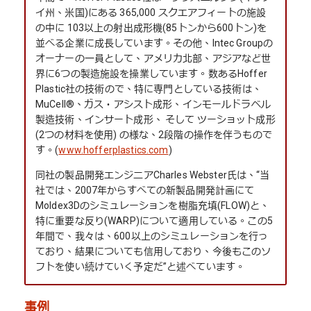
イ州、米国)にある 365,000 スクエアフィートの施設
の中に 103以上の射出成形機(85トンから600トン)を
並べる企業に成長しています。その他、Intec Groupの
オーナーの一員として、アメリカ北部、アジアなど世
界に6つの製造施設を操業しています。数あるHoffer
Plastic社の技術ので、特に専門としている技術は、
MuCell®、ガス・アシスト成形、インモールドラベル
製造技術、インサート成形、 そして ツーショット成形
(2つの材料を使用) の様な、2段階の操作を伴うもので
す。(
www.hofferplastics.com
)
同社の製品開発エンジニアCharles Webster氏は、“当
社では、2007年からすべての新製品開発計画にて
Moldex3Dのシミュレーションを樹脂充填(FLOW)と、
特に重要な反り(WARP)について適用している。この5
年間で、我々は、600以上のシミュレーションを行っ
ており、結果についても信用しており、今後もこのソ
フトを使い続けていく予定だ”と述べています。
事例