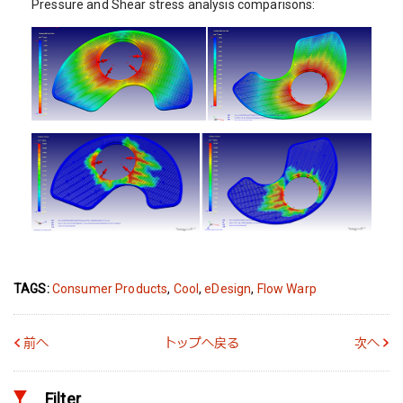
Pressure and Shear stress analysis comparisons:
TAGS:
Consumer Products
,
Cool
,
eDesign
,
Flow Warp
前へ
トップへ戻る
次へ
Filter