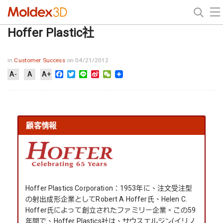
Hoffer Plastic社
in
Customer Success
on 04/21/2012
Facebook
Twitter
Line
Sina
WeChat
A-
A
A+
Weibo
顧客情報
Hoffer Plastics Corporation：1953年に、注文受注型
の射出成形企業としてRobert A Hoffer氏、Helen C.
Hoffer氏によって創立されたファミリー企業。この59
年間で、Hoffer Plastics社は、サウスエルジン(イリノ