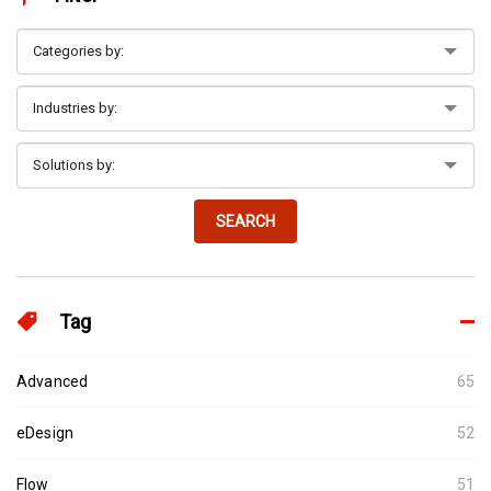
SEARCH
Tag
Advanced
65
eDesign
52
Flow
51