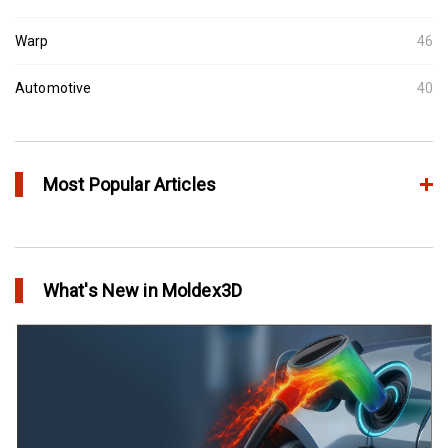
Warp
46
Automotive
40
Most Popular Articles
アニーリングによるプラスチック製品の品質向上
in Top Story
What's New in Moldex3D
欧州最大手の自動車部品パーツメーカーFaurecia社の製品設計最
適化プロジェクト－Moldex3Dにより実現
in Customer Success
YUDO、ホットランナーシステム成形開発のデザイン検証および
最適化にMoldex3Dの統合を実現