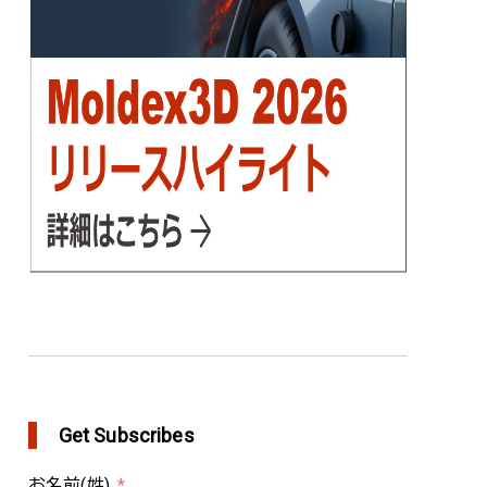
in Customer Success
Get Subscribes
お名前(姓)