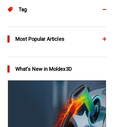
Tag
Advanced
65
eDesign
Most Popular Articles
52
Flow
51
アニーリングによるプラスチック製品の品質向
上
Warp
46
What's New in Moldex3D
in Top Story
Automotive
40
欧州最大手の自動車部品パーツメーカー
Faurecia社の製品設計最適化プロジェクト－
Moldex3Dにより実現
in Customer Success
YUDO、ホットランナーシステム成形開発のデザ
イン検証および最適化にMoldex3Dの統合を実現