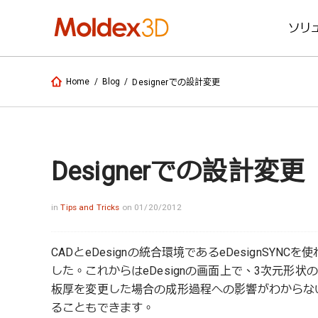
ソリ
Home
/
Blog
/
Designerでの設計変更
Designerでの設計変更
in
Tips and Tricks
on 01/20/2012
CADとeDesignの統合環境であるeDesignSYN
した。これからはeDesignの画面上で、3次元形
板厚を変更した場合の成形過程への影響がわからな
ることもできます。