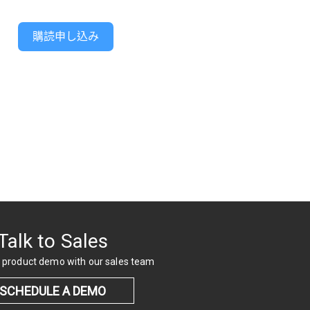
購読申し込み
Talk to Sales
 product demo with our sales team
SCHEDULE A DEMO