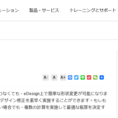
ューション
製品・サービス
トレーニングとサポート
Facebook
Twitter
Line
Sina
WeChat
A-
A
A+
Weibo
Cを使わなくても、eDesign上で簡単な形状変更が可能になりま
状のデザイン修正を素早く実施することができます。もしも
い場合でも、複数の計算を実施して最適な板厚を決定す