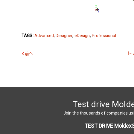
TAGS:
Advanced
,
Designer
,
eDesign
,
Professional
前へ
ト
Test drive Mold
Join the thousands of companies u
TEST DRIVE Moldex