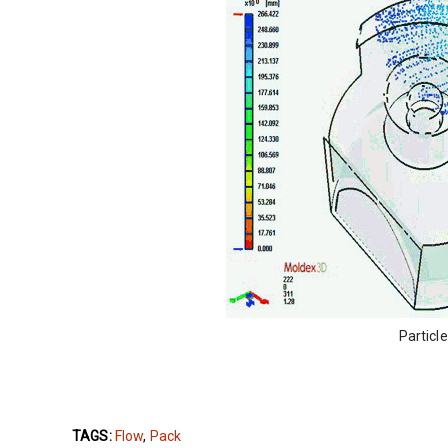
Particl
TAGS:
Flow
,
Pack