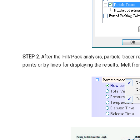
STEP 2.
After the Fill/Pack analysis, particle tracer 
points or by lines for displaying the results. Melt f