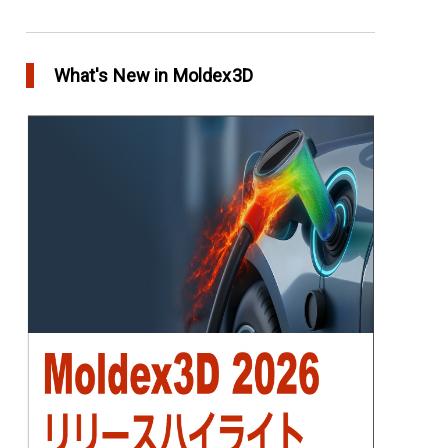
アニーリングによるプラスチック製品の品質向
上
What's New in Moldex3D
in Top Story
欧州最大手の自動車部品パーツメーカー
Faurecia社の製品設計最適化プロジェクト－
Moldex3Dにより実現
in Customer Success
YUDO、ホットランナーシステム成形開発のデザ
イン検証および最適化にMoldex3Dの統合を実現
in Customer Success