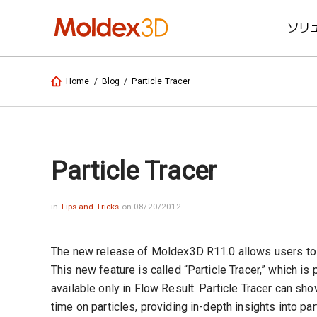
ソリ
Home
/
Blog
/
Particle Tracer
Particle Tracer
in
Tips and Tricks
on 08/20/2012
The new release of Moldex3D R11.0 allows users to vi
This new feature is called “Particle Tracer,” which is
available only in Flow Result. Particle Tracer can sho
time on particles, providing in-depth insights into part