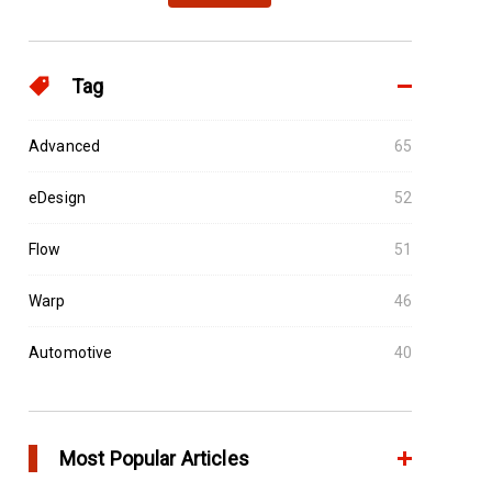
Tag
Advanced
65
eDesign
52
Flow
51
Warp
46
Automotive
40
Most Popular Articles