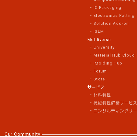
IC Packaging
Electronics Potting
Solution Add-on
iSLM
Moldiverse
University
Material Hub Cloud
iMolding Hub
Forum
Store
サービス
材料特性
機械特性解析サービ
コンサルティングサ
Our Community