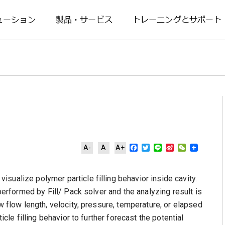
ューション
製品・サービス
トレーニングとサポート
Facebook
Twitter
Line
Sina
WeChat
A-
A
A+
Weibo
sualize polymer particle filling behavior inside cavity.
 performed by Fill/ Pack solver and the analyzing result is
w flow length, velocity, pressure, temperature, or elapsed
icle filling behavior to further forecast the potential