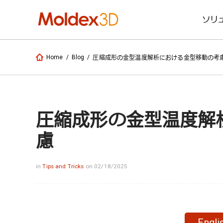
ソリ
Home
/
Blog
/
圧縮成形の金型温度解析における金型移動の考
圧縮成形の金型温度解
慮
in
Tips and Tricks
on 02/18/2025
Engli