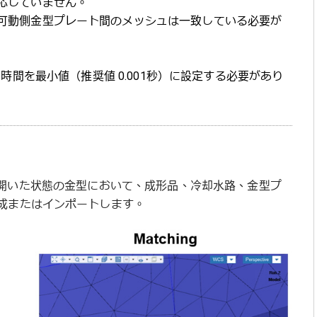
応していません。
可動側金型プレート間のメッシュは一致している必要が
では、冷却時間を最小値（推奨値 0.001秒）に設定する必要があり
します。開いた状態の金型において、成形品、冷却水路、金型プ
成またはインポートします。