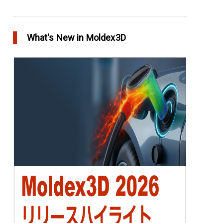
アニーリングによるプラスチック製品の品質向
上
What's New in Moldex3D
in Top Story
欧州最大手の自動車部品パーツメーカー
Faurecia社の製品設計最適化プロジェクト－
Moldex3Dにより実現
in Customer Success
YUDO、ホットランナーシステム成形開発のデザ
イン検証および最適化にMoldex3Dの統合を実現
in Customer Success