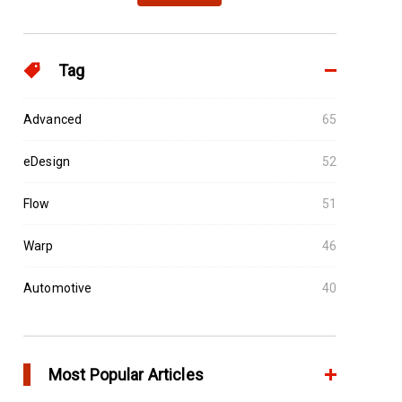
Tag
Advanced
65
eDesign
52
Flow
51
Warp
46
Automotive
40
Most Popular Articles