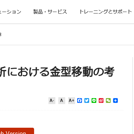
ューション
製品・サービス
トレーニングとサポート
慮
析における金型移動の考
Facebook
Twitter
Line
Sina
WeChat
A-
A
A+
Weibo
sh Version