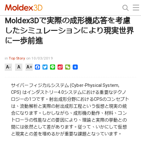
Moldex3Dで実際の成形機応答を考慮
したシミュレーションにより現実世界
に一歩前進
in
Top Story
on 10/03/2019
Facebook
Twitter
Line
Sina
WeChat
A-
A
A+
Weibo
サイバーフィジカルシステム (Cyber-Physical System,
CPS) はインダストリー4.0システムにおける重要なテクノ
ロジーの1つです。射出成形分野におけるCPSのコンセプト
は、流動解析と実際の射出成形工程という仮想と現実の統
合になります。しかしながら、成形機の動作、材料、コン
トローラの性能などの要因により、理論と実際の挙動との
間には依然として差があります。従って、いかにして仮想
と現実との差を埋めるかが重要な課題となっています。