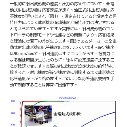
一般的に射出成形機の速度と圧力の応答性について、全電
動式射出成形機は応答速度が速く、油圧式射出成形機は応
答速度が遅いとされ（図1）、設定されている充填速度と保
持圧力によって成形機の充填速度と保持圧力は決定される
と考えられています。ですが実際には、射出成形機のコン
トローラの制御モードや性能などの問題により、応答結果
と理論には若干の差が生じます。図2はあるメーカーの全電
動式射出成形機の応答速度結果を示しています。設定速度
は90mm/secで、射出速度はすぐには上がらず、抵抗力に
よる遅延時間が生じたのちに、徐々に設定速度に達するこ
とが確認できます。実際の射出速度が設定速度の約95%に
達すると、射出速度が設定速度値に到達するまで成形機の
応答速度が下がり始めます。このような応答速度規則を手
動で制御することは非常に困難です。