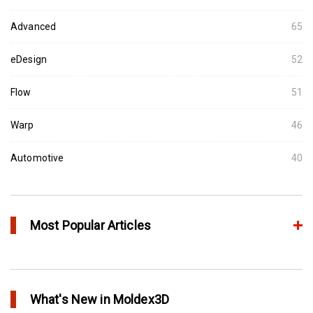
Advanced
65
eDesign
52
Flow
51
Warp
46
Automotive
40
Most Popular Articles
アニーリングによるプラスチック製品の品質向上
in Top Story
What's New in Moldex3D
欧州最大手の自動車部品パーツメーカーFaurecia社の製品設計最