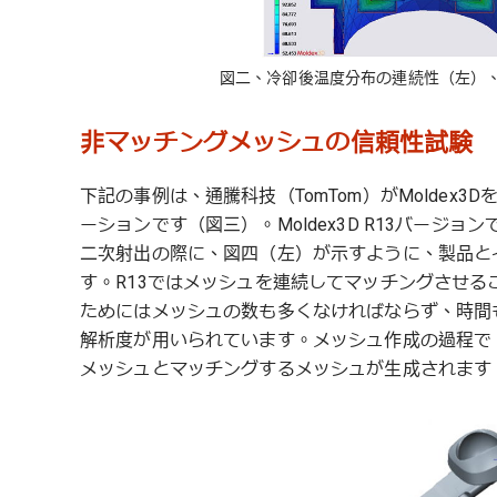
図二、冷卻後温度分布の連続性（左）
非マッチングメッシュの信頼性試験
下記の事例は、通騰科技（TomTom）がMoldex
ーションです（図三）。Moldex3D R13バー
二次射出の際に、図四（左）が示すように、製品と
す。R13ではメッシュを連続してマッチングさせ
ためにはメッシュの数も多くなければならず、時間
解析度が用いられています。メッシュ作成の過程で
メッシュとマッチングするメッシュが生成されます