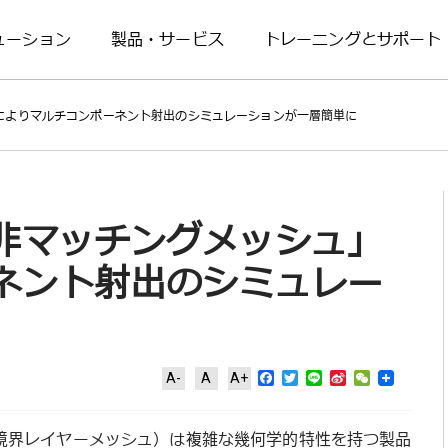
ューション
製品・サービス
トレーニングとサポート
によりマルチコンポーネント射出のシミュレーションが一層簡単に
非マッチングメッシュ」
ネント射出のシミュレー
Facebook
Twitter
Line
Sina
WeChat
A-
A
A+
Weibo
 Mesh、境界レイヤーメッシュ）は複雑な幾何学的特性を持つ製品