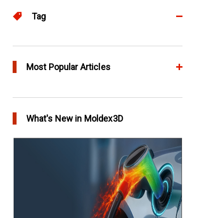
Tag
Advanced
65
eDesign
Most Popular Articles
52
Flow
51
アニーリングによるプラスチック製品の品質向
上
Warp
46
What's New in Moldex3D
in Top Story
Automotive
40
欧州最大手の自動車部品パーツメーカー
Faurecia社の製品設計最適化プロジェクト－
Moldex3Dにより実現
in Customer Success
YUDO、ホットランナーシステム成形開発のデザ
イン検証および最適化にMoldex3Dの統合を実現