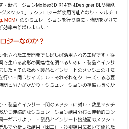
ジョンMoldex3D R14ではDesigner BLM機能
ッチングメッシュ」テクノロジーが使用可能となり、マルチコ
ng, MCM
）のシミュレーションを行う際に、時間をかけて
析効率も倍増しました。
ノロジーなのか？
ン化された工業開発でしばしば活用される工程です。従
間で生じる変形の関連性を調べるために、製品とインサ
ました。そのため、製品とインサートのメッシュの寸法
を行い、同じサイズにし、それぞれをクローズする必要
時間と労力がかかり、シミュレーションの準備も長くか
り、製品とインサート間のメッシュに対し、数量マッチ
おかつ連続的なシミュレーション結果分布と連動的コン
図一が示すように、製品とインサート接触面のメッシュ
デルで分析した結果（図二）、冷卻結果において優れた