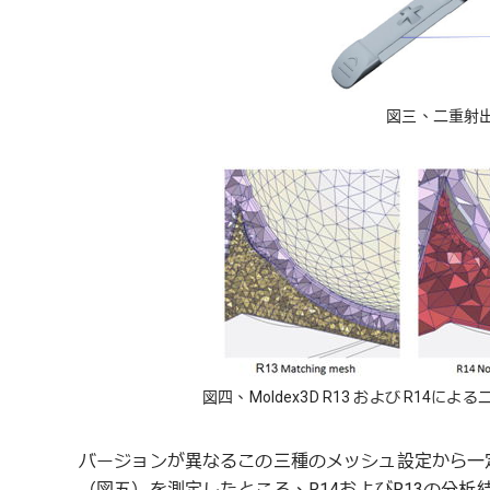
図三、二重射
図四、Moldex3D R13 および R1
バージョンが異なるこの三種のメッシュ設定から一
（図五）を測定したところ、R14およびR13の分