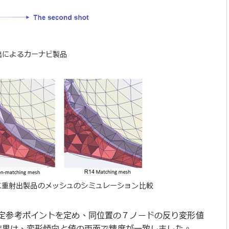
出によるカーナビ製品
4による二重射出製品のメッシュのシミュレーション比較
定参考ポイントを定め、同位置の７ノードの反り変形値
析結果は、変形傾向と値の両面で精度が一致しました。