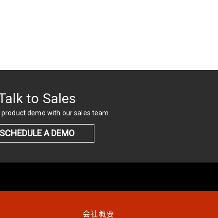
Talk to Sales
 product demo with our sales team
SCHEDULE A DEMO
会社概要