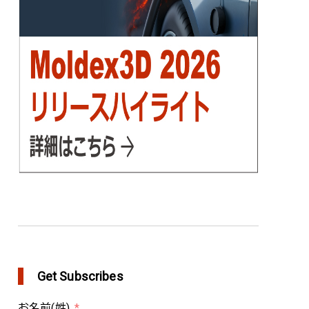
in Customer Success
Get Subscribes
お名前(姓)