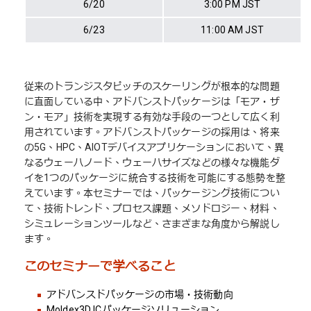
6/20
3:00 PM JST
6/23
11:00 AM JST
従来のトランジスタピッチのスケーリングが根本的な問題
に直面している中、アドバンストパッケージは「モア・ザ
ン・モア」技術を実現する有効な手段の一つとして広く利
用されています。アドバンストパッケージの採用は、将来
の5G、HPC、AIOTデバイスアプリケーションにおいて、異
なるウェーハノード、ウェーハサイズなどの様々な機能ダ
イを1つのパッケージに統合する技術を可能にする態勢を整
えています。本セミナーでは、パッケージング技術につい
て、技術トレンド、プロセス課題、メソドロジー、材料、
シミュレーションツールなど、さまざまな角度から解説し
ます。
このセミナーで学べること
アドバンスドパッケージの市場・技術動向
Moldex3D ICパッケージソリューション