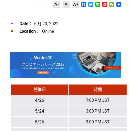
Facebook
Twitter
Line
Sina
WeChat
A-
A
A+
Weibo
Date：
6 月 20, 2022
Location：
Online
開催日
時間
4/26
7:00 PM JST
5/24
3:00 PM JST
5/26
3:00 PM JST