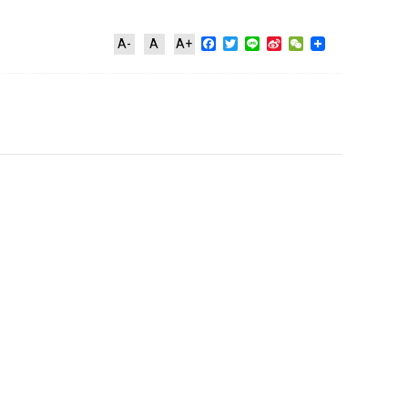
Facebook
Twitter
Line
Sina
WeChat
A-
A
A+
Weibo