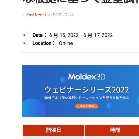
in
Past Events
on 04/01/2022
Date：
6 月 15, 2022 - 6 月 17, 2022
Location：
Online
開催日
時間