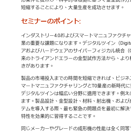
短縮することにより、大量生産を成功させます。
セミナーのポイント:
インダストリー4.0およびスマートマニュファクチ
業の重要な課題になります。デジタルツイン（Digita
アおよびハードウェアのサイバーフィジカル統合（Cyber-Ph
来のトライアンドエラーの金型試作方法から、より
きがあります。
製品の市場投入までの時間を短縮できれば、ビジネ
マートマニュファクチャリングとT0量産の新時代
デジタルツインは幅広い分野に適用できます。例え
ます。製品設計、金型設計、材料、射出機、および
テムを導入する際、最も緊急の問題点を最初に解決
特性を効果的に習得することです。
同じメーカーやグレードの成形機の性能は全く同等