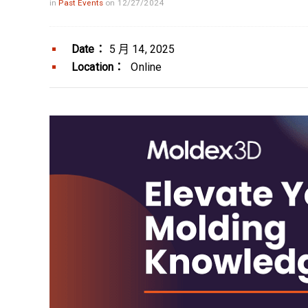
in
Past Events
on 12/27/2024
Date：
5 月 14, 2025
Location：
Online