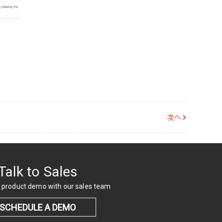
次へ
Talk to Sales
 product demo with our sales team
SCHEDULE A DEMO