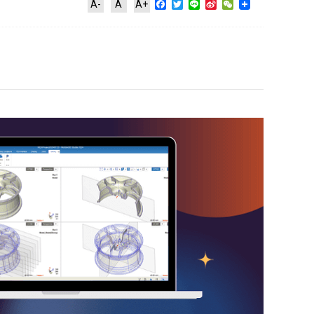
Facebook
Twitter
Line
Sina
WeChat
A-
A
A+
Weibo