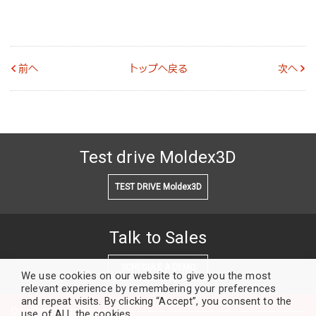
前へ
トップへ戻る
次へ
Test drive Moldex3D
TEST DRIVE Moldex3D
Talk to Sales
SCHEDULE A DEMO
We use cookies on our website to give you the most
relevant experience by remembering your preferences
and repeat visits. By clicking “Accept”, you consent to the
Our Community
use of ALL the cookies.