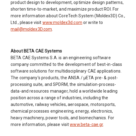
product design to development, optimize design patterns,
shorten time-to-market, and maximize product ROI. For
more information about CoreTech System (Moldex3D) Co.,
Ltd., please visit
www.moldex3d.com
or write to
mail@moldex3D.com
.
About BETA CAE Systems
BETA CAE Systems S.A. is an engineering software
company committed to the development of best-in-class
software solutions for multidisciplinary CAE applications.
The company’s products, the ANSA / µETA pre- & post-
processing suite, and SPDRM, the simulation-process-
data-and resources manager, hold a worldwide leading
position across a range of industries, including the
automotive, railway vehicles, aerospace, motorsports,
chemical processes engineering, energy, electronics,
heavy machinery, power tools, and biomechanics. For
more information, please visit
www.beta-cae.gr
.