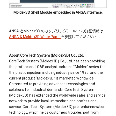
Moldex3D Shell Module embedded in ANSA interface.
ANSA とMoldex3D のカップリングについての詳細情報は
ANSA & Moldex3D White Paper
を参照してください。
About CoreTech System (Moldex3D) Co., Ltd.
CoreTech System (Moldex3D) Co., Ltd. has been providing
the professional CAE analysis solution “Moldex” series for
the plastic injection molding industry since 1995, and the
current product “Moldex3D” is marketed worldwide.
Committed to providing advanced technologies and
solutions for industrial demands, CoreTech System
(Moldex3D) has extended the worldwide sales and service
network to provide local, immediate and professional
service. CoreTech System (Moldex3D) presentsinnovation
technology, which helps customers troubleshoot from