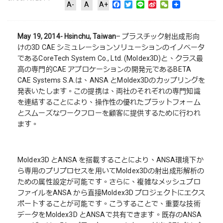
Facebook
Twitter
Line
Sina
WeChat
A-
A
A+
Weibo
May 19, 2014- Hsinchu, Taiwan
– プラスチック射出成形向
けの3D CAE シミュレーションソリューションのイノベータ
であるCoreTech System Co., Ltd. (Moldex3D)と、クラス最
高の専門的CAE アプロケーションの開発元であるBETA
CAE Systems S.A.は、ANSA とMoldex3Dのカップリングを
発表いたします。この提携は、両社のそれぞれの専門知識
を連結することにより、操作性の優れたプラットフォーム
とスムーズなワークフローを顧客に提供するために行われ
ます。
Moldex3D とANSA を搭載することにより、ANSA環境下か
ら専用のプリプロセスを用いてMoldex3Dの射出成形解析の
ための属性設定が可能です。さらに、複雑なメッシュプロ
ファイルをANSA から直接Moldex3D プロジェクトにエクス
ポートすることが可能です。こうすることで、重要な技術
データをMoldex3D とANSAで共有できます。既存のANSA