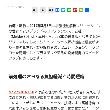
on 03/08/2017
Facebook
Twitter
Line
Sina
WeChat
A-
A
A+
Weibo
台湾・新竹―2017年3月8日―
樹脂流動解析ソリューション
の世界トップブランドのコアテックシステム社
（Moldex3D）は、本日、Moldex3Dの最新版となるR15.0を
リリースしました。シミュレーション解析機能と精度がよ
り一層強化され、製品設計者のシミュレーションワークフ
ローを簡素化し、プラスチック製品の設計開発のスピード
アップに寄与します。
前処理のさらなる負担軽減と時間短縮
Moldex3D R15.0
では前処理の作業プロセスが目に見える形
で改善され、前処理に要する時間と労力が大幅に削減され
ています。新しいランナーメッシュ技術により高解像度の
六面体メッシュを自動的に生成でき、さまざまなノードタ