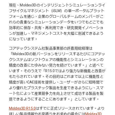
現在、Moldex3Dのインテリジェントシミュレーションライ
フサイクルマネジメント（iSLM）の単一ポータルプラット
フォームを通じ、企業のグローバルチームのメンバーがこ
れらの貴重なシミュレーションデータをいつでもどこでも
効率的に保存、共有、再利用でき、研究開発イノベーショ
ンが加速し、マネジメントコストを大幅に削減できるよう
になっています。
コアテックシステム社製品事業部の許嘉翔総経理は
「Moldex3Dの新バージョンをリリースするたびにコアテッ
クシステムはソフトウェアの機能性とシミュレーションの
精度の改善にたゆみない努力を続けています。」と述べて
います。そのうえで「R15.0ではより強力な新機能と改善が
もたらされています。その目的はこれまで以上に機能性と
精度が高いCAE技術を提供し、ユーザーがさらに短時間で
より優れたプラスチック製品を生産できるようにし、スマ
ート化によって産業競争力を向上させて成功する製品を製
造できるようにすることにあります。」としています。
Moldex3D R15.0
はすでに正式リリースされています。より
詳しい製品情報やお見積りをお求めの場合には
Moldex3D