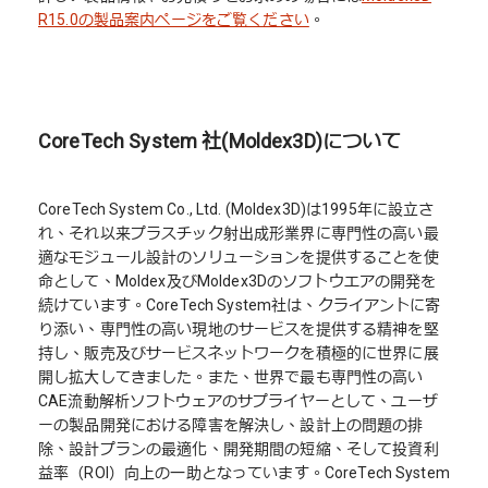
R15.0の製品案内ページをご覧ください
。
CoreTech System 社(Moldex3D)について
CoreTech System Co., Ltd. (Moldex3D)は1995年に設立さ
れ、それ以来プラスチック射出成形業界に専門性の高い最
適なモジュール設計のソリューションを提供することを使
命として、Moldex及びMoldex3Dのソフトウエアの開発を
続けています。CoreTech System社は、クライアントに寄
り添い、専門性の高い現地のサービスを提供する精神を堅
持し、販売及びサービスネットワークを積極的に世界に展
開し拡大してきました。また、世界で最も専門性の高い
CAE流動解析ソフトウェアのサプライヤーとして、ユーザ
ーの製品開発における障害を解決し、設計上の問題の排
除、設計プランの最適化、開発期間の短縮、そして投資利
益率（ROI）向上の一助となっています。CoreTech System