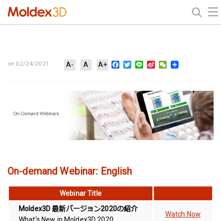
Facebook
Twitter
Line
Sina
WeChat
on 02/24/2021
A-
A
A+
Weibo
On-demand Webinar: English
Webinar Title
Moldex3D 最新バージョン2020の紹介
Watch Now
What’s New in Moldex3D 2020