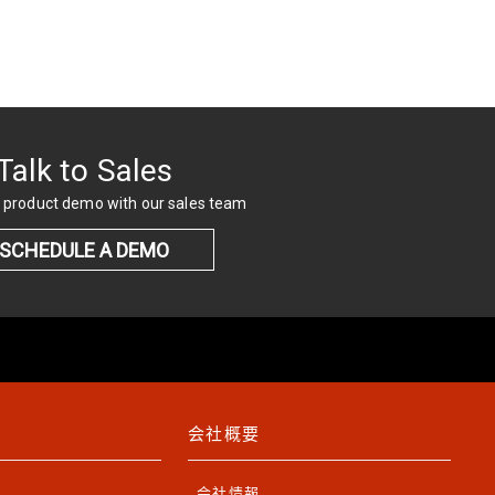
Talk to Sales
 product demo with our sales team
SCHEDULE A DEMO
会社概要
会社情報