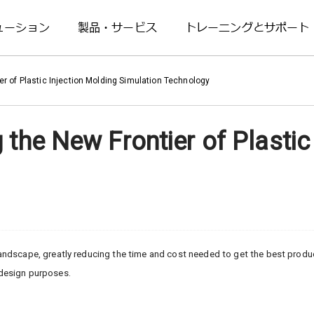
ューション
製品・サービス
トレーニングとサポート
er of Plastic Injection Molding Simulation Technology
 the New Frontier of Plastic
andscape, greatly reducing the time and cost needed to get the best produc
 design purposes.