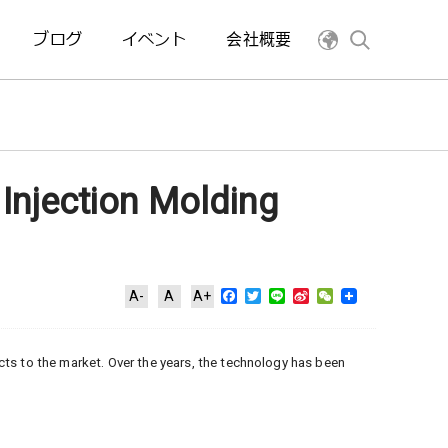
ブログ
イベント
会社概要
 Injection Molding
Facebook
Twitter
Line
Sina
WeChat
A-
A
A+
Weibo
ts to the market. Over the years, the technology has been