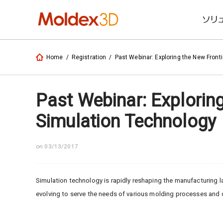
ソリ
Home
/
Registration
/
Past Webinar: Exploring the New Fronti
Past Webinar: Exploring
Simulation Technology
on 03/13/2017
Simulation technology is rapidly reshaping the manufacturing l
evolving to serve the needs of various molding processes and