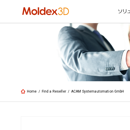
ソリ
Home
/
Find a Reseller
/
ACAM Systemautomation GmbH