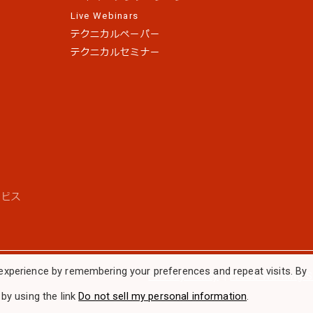
Live Webinars
テクニカルペーパー
テクニカルセミナー
ス
ービス
experience by remembering your preferences and repeat visits. By
Privacy Policy
|
Fraud Warning 
by using the link
Do not sell my personal information
.