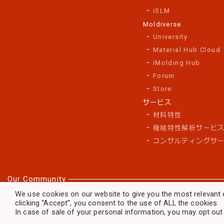
iSLM
Moldiverse
University
Material Hub Cloud
iMolding Hub
Forum
Store
サービス
材料特性
機械特性解析サービ
コンサルティングサ
Our Community
We use cookies on our website to give you the most relevant 
clicking “Accept”, you consent to the use of ALL the cookies.
In case of sale of your personal information, you may opt out 