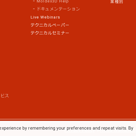
Moldex3D Help
業種別
ドキュメンテーション
Live Webinars
テクニカルペーパー
テクニカルセミナー
ス
ービス
experience by remembering your preferences and repeat visits. By
Privacy Policy
|
Fraud Warning 