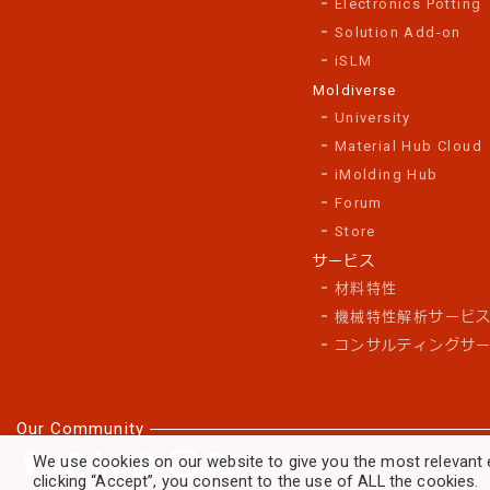
Electronics Potting
Solution Add-on
iSLM
Moldiverse
University
Material Hub Cloud
iMolding Hub
Forum
Store
サービス
材料特性
機械特性解析サービ
コンサルティングサ
Our Community
We use cookies on our website to give you the most relevant 
clicking “Accept”, you consent to the use of ALL the cookies.