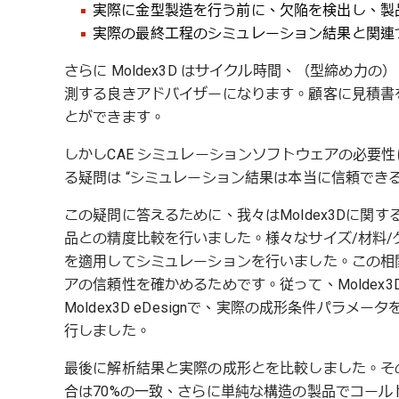
実際に金型製造を行う前に、欠陥を検出し、製
実際の最終工程のシミュレーション結果と関連
さらに Moldex3D はサイクル時間、（型締め
測する良きアドバイザーになります。顧客に見積書
とができます。
しかしCAE シミュレーションソフトウェアの必要
る疑問は “シミュレーション結果は本当に信頼でき
この疑問に答えるために、我々はMoldex3Dに
品との精度比較を行いました。様々なサイズ/材料/
を適用してシミュレーションを行いました。この相関研
アの信頼性を確かめるためです。従って、Moldex3D
Moldex3D eDesignで、実際の成形条件パラ
行しました。
最後に解析結果と実際の成形とを比較しました。そ
合は70%の一致、さらに単純な構造の製品でコール