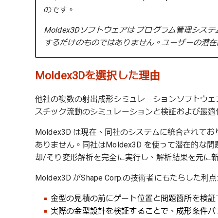
のです。
Moldex3Dソフトウェアは プログラム管理シ
するだけのものではありません。ユーザーの潜在
Moldex3Dを選択した理由
他社の複数の射出成形シミュレーションソフトウェアと比較
スチック流動のシミュレーションと検証および最適化の
Moldex3D は現在、同社のシステムに統合され
ありません。同社はMoldex3D を使って潜在的
却/そり変形解析を完全に実行し、解析結果を元に
Moldex3D がShape Corp.の技術者にもたらした利点
金型の見積の前にゲート位置と問題箇所を検証で
実際の金型設計を検証することで、成形条件パ