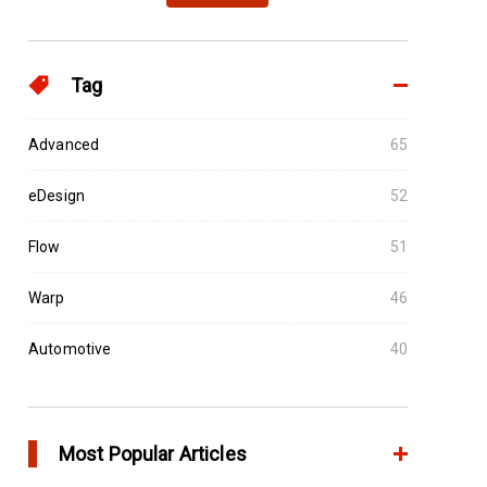
Tag
Advanced
65
eDesign
52
Flow
51
Warp
46
Automotive
40
Most Popular Articles