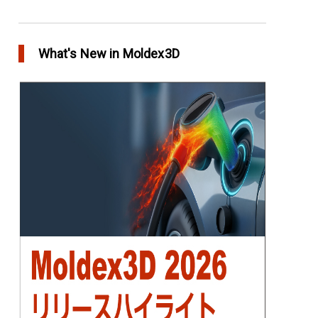
アニーリングによるプラスチック製品の品質向
上
What's New in Moldex3D
in Top Story
欧州最大手の自動車部品パーツメーカー
Faurecia社の製品設計最適化プロジェクト－
Moldex3Dにより実現
in Customer Success
YUDO、ホットランナーシステム成形開発のデザ
イン検証および最適化にMoldex3Dの統合を実現
in Customer Success