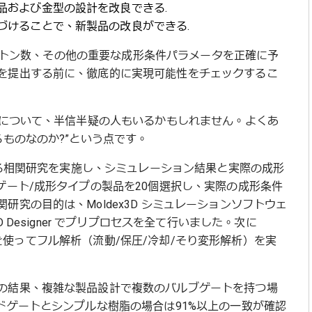
品および金型の設計を改良できる.
づけることで、新製品の改良ができる.
力の）トン数、その他の重要な成形条件パラメータを正確に予
を提出する前に、徹底的に実現可能性をチェックするこ
性について、半信半疑の人もいるかもしれません。よくあ
るものなのか?”という点です。
関する相関研究を実施し、シミュレーション結果と実際の成形
ゲート/成形タイプの製品を20個選択し、実際の成形条件
究の目的は、Moldex3D シミュレーションソフトウェ
 Designer でプリプロセスを全て行いました。次に
メータを使ってフル解析（流動/保圧/冷却/そり変形解析）を実
の結果、複雑な製品設計で複数のバルブゲートを持つ場
ドゲートとシンプルな樹脂の場合は91%以上の一致が確認