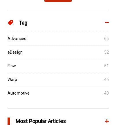
Tag
Advanced
65
eDesign
52
Flow
51
Warp
46
Automotive
40
Most Popular Articles