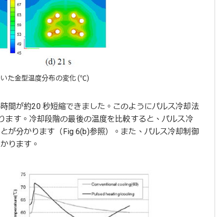
を用いた金型温度分布の変化 (℃)
クル時間が約20 秒短縮できました。このようにパルス冷却法
ります。冷却段階の最後の温度を比較すると、パルス冷
が分かります（Fig 6(b)参照）。また、パルス冷却制御
わかります。