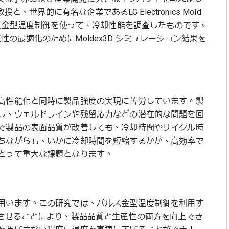
 教授と、世界的に有名な企業であるLG Electronics Mold
これはパルス金型温度制御を使って、冷却性能を調査したものです。
品設計と生産性の最適化のためにMoldex3D シミュレーション結果を
高性能化と同時に製品強度の実現に苦労しています。製
し、ウェルドラインや残留応力などの潜在的な問題を回
で製品の表面品質が改善しても、冷却時間やサイクル時
ちながらも、いかに冷却時間を短縮するかが、高効率で
とって重大な課題となります。
用います。この研究では、パルス金型温度制御を利用す
環させることにより、製品品質と生産性の両方を向上でき