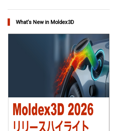
アニーリングによるプラスチック製品の品質向
上
What's New in Moldex3D
in Top Story
欧州最大手の自動車部品パーツメーカー
Faurecia社の製品設計最適化プロジェクト－
Moldex3Dにより実現
in Customer Success
YUDO、ホットランナーシステム成形開発のデザ
イン検証および最適化にMoldex3Dの統合を実現
in Customer Success