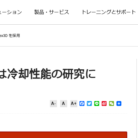
ューション
製品・サービス
トレーニングとサポート
x3D を採用
は冷却性能の研究に
Facebook
Twitter
Line
Sina
WeChat
A-
A
A+
Weibo