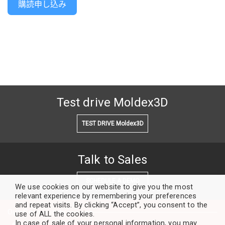
購読申し込み
Test drive Moldex3D
TEST DRIVE Moldex3D
Talk to Sales
SCHEDULE A DEMO
We use cookies on our website to give you the most
relevant experience by remembering your preferences
and repeat visits. By clicking “Accept”, you consent to the
Our Community
use of ALL the cookies.
In case of sale of your personal information, you may