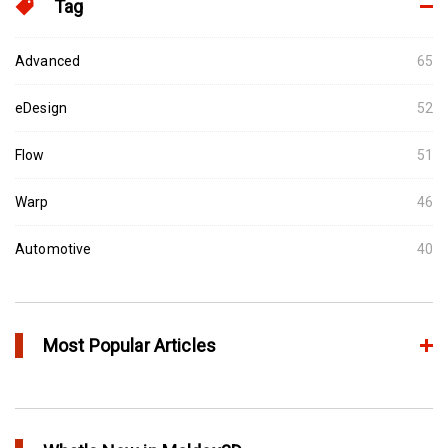
Tag
Advanced
65
eDesign
52
Flow
51
Warp
46
Automotive
40
Most Popular Articles
アニーリングによるプラスチック製品の品質向上
in Top Story