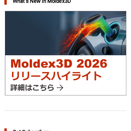
What's New in Moldex3D
欧州最大手の自動車部品パーツメーカーFaurecia社の製品設計最
適化プロジェクト－Moldex3Dにより実現
in Customer Success
YUDO、ホットランナーシステム成形開発のデザイン検証および
最適化にMoldex3Dの統合を実現
in Customer Success