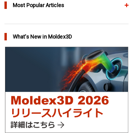
Most Popular Articles
アニーリングによるプラスチック製品の品質向上
in Top Story
What's New in Moldex3D
欧州最大手の自動車部品パーツメーカーFaurecia社の製品設計最
適化プロジェクト－Moldex3Dにより実現
in Customer Success
YUDO、ホットランナーシステム成形開発のデザイン検証および
最適化にMoldex3Dの統合を実現
in Customer Success