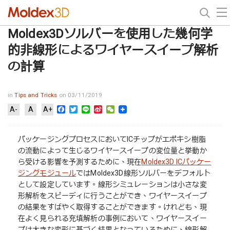
Moldex3Dソルバーを使用した幾何学
的非線形によるワイヤースイープ解析
の計算
in
Tips and Tricks
on 03/11/2019
Facebook
Twitter
Line
Sina
WeChat
A-
A
A+
Weibo
パッケージングプロセスにおいてICチップがエポキシ樹脂
の流動によって生じるワイヤースイープの変位量と挙動か
ら受ける影響を予測するために、現在
Moldex3D ICパッケー
ジングモジュール
ではMoldex3D線形ソルバーをデフォルト
として設定しています。線形シミュレーションは小さな変
形解析をスピーディに行うことができ、ワイヤースイープ
の結果をすばやく取得することができます。けれども、現
在よく見られる充填解析の事例において、ワイヤースイー
プは大きな変形に基づく結果となっているために、線形解