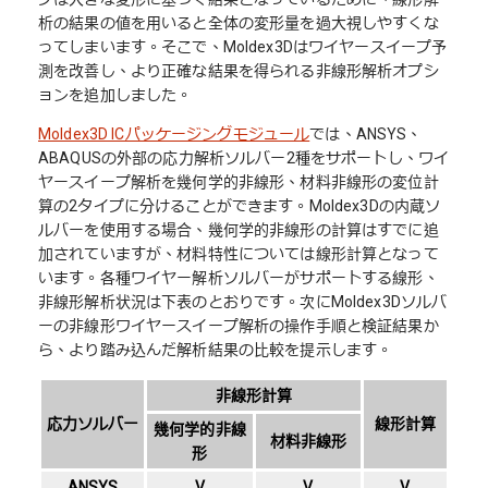
析の結果の値を用いると全体の変形量を過大視しやすくな
ってしまいます。そこで、Moldex3Dはワイヤースイープ予
測を改善し、より正確な結果を得られる非線形解析オプシ
ョンを追加しました。
Moldex3D ICパッケージングモジュール
では、ANSYS、
ABAQUSの外部の応力解析ソルバー2種をサポートし、ワイ
ヤースイープ解析を幾何学的非線形、材料非線形の変位計
算の2タイプに分けることができます。Moldex3Dの内蔵ソ
ルバーを使用する場合、幾何学的非線形の計算はすでに追
加されていますが、材料特性については線形計算となって
います。各種ワイヤー解析ソルバーがサポートする線形、
非線形解析状況は下表のとおりです。次にMoldex3Dソルバ
ーの非線形ワイヤースイープ解析の操作手順と検証結果か
ら、より踏み込んだ解析結果の比較を提示します。
非線形計算
応力ソルバー
線形計算
幾何学的非線
材料非線形
形
ANSYS
V
V
V