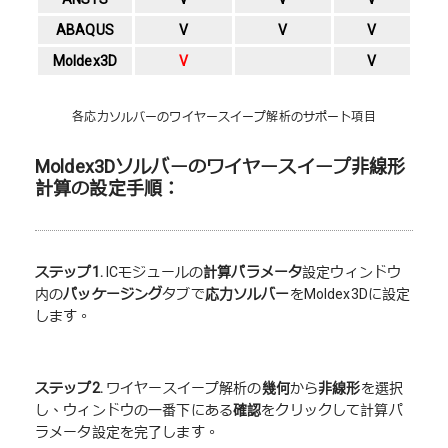
ABAQUS
V
V
V
Moldex3D
V
V
各応力ソルバーのワイヤースイープ解析のサポート項目
Moldex3Dソルバーのワイヤースイープ非線形
計算の設定手順：
ステップ
1.
ICモジュールの
計算パラメータ
設定ウィンドウ
内の
パッケージング
タブで
応力ソルバー
をMoldex3Dに設定
します。
ステップ
2.
ワイヤースイープ解析の
幾何
から
非線形
を選択
し、ウィンドウの一番下にある
確認
をクリックして計算パ
ラメータ設定を完了します。