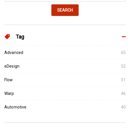
SEARCH
Tag
Advanced
65
eDesign
52
Flow
51
Warp
46
Automotive
40