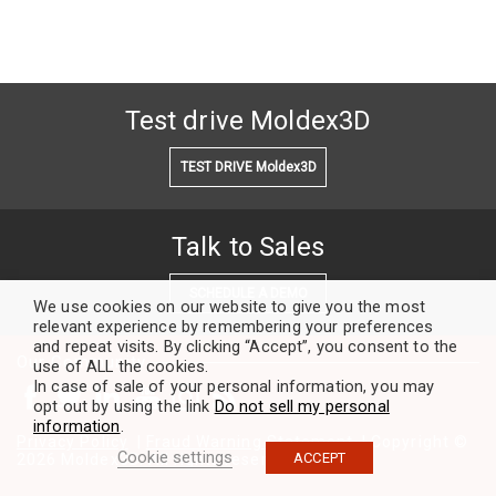
Test drive Moldex3D
TEST DRIVE Moldex3D
Talk to Sales
SCHEDULE A DEMO
We use cookies on our website to give you the most
relevant experience by remembering your preferences
and repeat visits. By clicking “Accept”, you consent to the
Our Community
use of ALL the cookies.
In case of sale of your personal information, you may
opt out by using the link
Do not sell my personal
information
.
Privacy Policy
|
Fraud Warning Statement
| Copyright ©
Cookie settings
ACCEPT
2026 Moldex3D. All rights reserved.