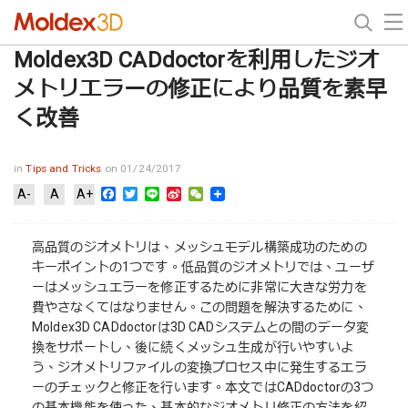
Moldex3D CADdoctorを利用したジオ
メトリエラーの修正により品質を素早
く改善
in
Tips and Tricks
on 01/24/2017
Facebook
Twitter
Line
Sina
WeChat
A-
A
A+
Weibo
高品質のジオメトリは、メッシュモデル構築成功のための
キーポイントの1つです。低品質のジオメトリでは、ユーザ
ーはメッシュエラーを修正するために非常に大きな労力を
費やさなくてはなりません。この問題を解決するために、
Moldex3D CADdoctorは3D CADシステムとの間のデータ変
換をサポートし、後に続くメッシュ生成が行いやすいよ
う、ジオメトリファイルの変換プロセス中に発生するエラ
ーのチェックと修正を行います。本文ではCADdoctorの3つ
の基本機能を使った、基本的なジオメトリ修正の方法を紹