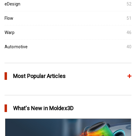
eDesign
52
Flow
51
Warp
46
Automotive
40
Most Popular Articles
アニーリングによるプラスチック製品の品質向上
in Top Story
What's New in Moldex3D
欧州最大手の自動車部品パーツメーカーFaurecia社の製品設計最
適化プロジェクト－Moldex3Dにより実現
in Customer Success