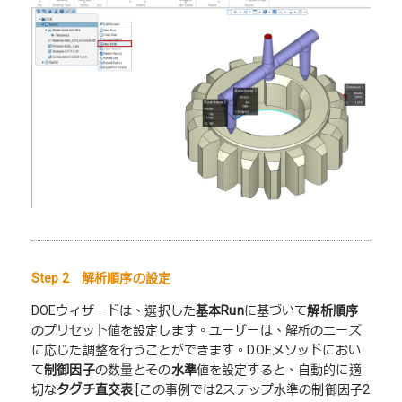
Step 2 解析順序の設定
DOEウィザードは、選択した
基本
R
un
に基づいて
解析順序
のプリセット値を設定します。ユーザーは、解析のニーズ
に応じた調整を行うことができます。DOEメソッドにおい
て
制御因子
の数量とその
水準
値を設定すると、自動的に適
切な
タグチ直交表
[この事例では2ステップ水準の制御因子2