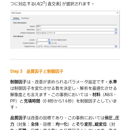
3
つに対応するL4(2
) 直交表] が選択されます。
Step 3 品質因子と制御因子
制御因子
は、改善が求められるパラメータ設定です。
水準
は制御因子を変化させる数を決定し、解析を最適化させる
解像度とも言えます。この事例においては、
材料
（ABS、
PP）と
充填時間
（0.8秒から1.6秒）を制御因子としていま
す。
品質因子
は改善の目標であり、この事例においては
保圧
_
圧
力
（対象：
全体
、目標：
均一化
）と
そり変形
_
総変位
（対