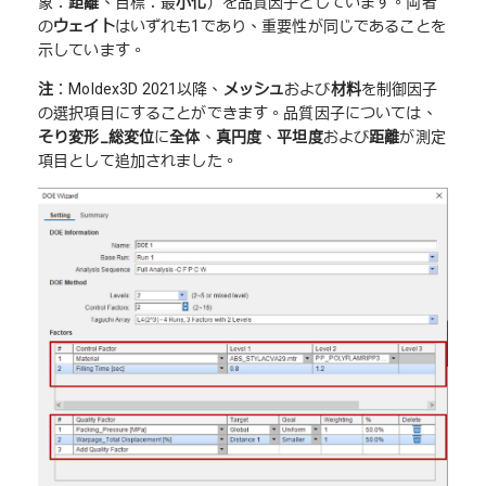
象：
距離
、目標：最
小化
）を品質因子としています。両者
の
ウェイト
はいずれも1であり、重要性が同じであることを
示しています。
注
：Moldex3D 2021以降、
メッシュ
および
材料
を制御因子
の選択項目にすることができます。品質因子については、
そり変形
_
総変位
に
全体
、
真円度
、
平坦度
および
距離
が測定
項目として追加されました。