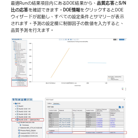
最適Runの結果項目内にあるDOE結果から、
品質応答
と
S/N
比の応答
を確認できます。
DOE
情報
をクリックするとDOE
ウィザードが起動し、すべての設定条件とサマリーが表示
されます。予測の設定欄に制御因子の数値を入力すると、
品質予測を行えます。