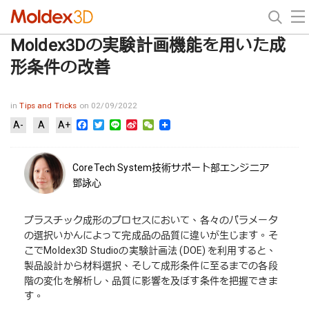
Moldex3Dの実験計画機能を用いた成
形条件の改善
in
Tips and Tricks
on 02/09/2022
Facebook
Twitter
Line
Sina
WeChat
A-
A
A+
Weibo
CoreTech System技術サポート部エンジニア
鄧詠心
プラスチック成形のプロセスにおいて、各々のパラメータ
の選択いかんによって完成品の品質に違いが生じます。そ
こでMoldex3D Studioの実験計画法 (DOE) を利用すると、
製品設計から材料選択、そして成形条件に至るまでの各段
階の変化を解析し、品質に影響を及ぼす条件を把握できま
す。