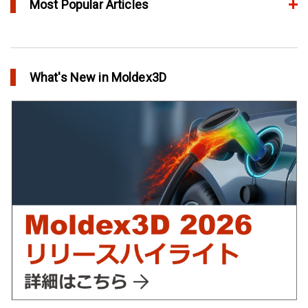
Most Popular Articles
アニーリングによるプラスチック製品の品質向上
in Top Story
What's New in Moldex3D
欧州最大手の自動車部品パーツメーカーFaurecia社の製品設計最
適化プロジェクト－Moldex3Dにより実現
in Customer Success
YUDO、ホットランナーシステム成形開発のデザイン検証および
最適化にMoldex3Dの統合を実現
in Customer Success