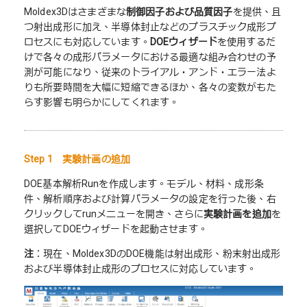
Moldex3Dはさまざまな
制御因子および品質因子
を提供、且
つ射出成形に加え、半導体封止などのプラスチック成形プ
ロセスにも対応しています。
DOE
ウィザード
を使用するだ
けで各々の成形パラメータにおける最適な組み合わせの予
測が可能になり、従来のトライアル・アンド・エラー法よ
りも所要時間を大幅に短縮できるほか、各々の変数がもた
らす影響も明らかにしてくれます。
Step 1 実験計画の追加
DOE基本解析Runを作成します。モデル、材料、成形条
件、解析順序および計算パラメータの設定を行った後、右
クリックしてrunメニューを開き、さらに
実験計画を追加
を
選択してDOEウィザードを起動させます。
注
：現在、Moldex3DのDOE機能は射出成形、粉末射出成形
および半導体封止成形のプロセスに対応しています。