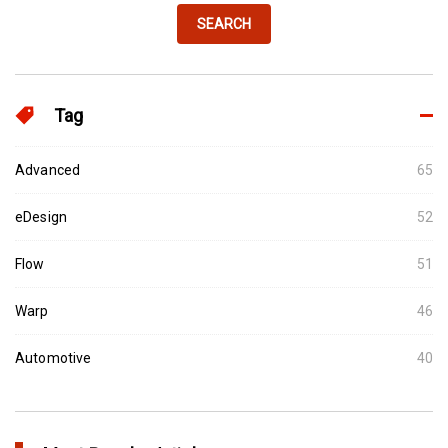
SEARCH
Tag
Advanced
65
eDesign
52
Flow
51
Warp
46
Automotive
40