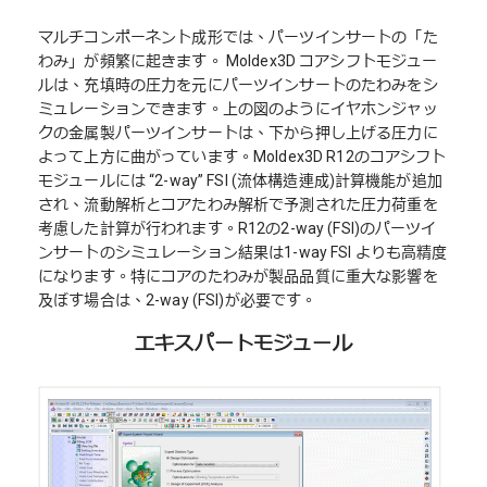
マルチコンポーネント成形では、パーツインサートの「た
わみ」が頻繁に起きます。 Moldex3D コアシフトモジュー
ルは、充填時の圧力を元にパーツインサートのたわみをシ
ミュレーションできます。上の図のようにイヤホンジャッ
クの金属製パーツインサートは、下から押し上げる圧力に
よって上方に曲がっています。Moldex3D R12のコアシフト
モジュールには “2-way” FSI (流体構造連成)計算機能が追加
され、流動解析とコアたわみ解析で予測された圧力荷重を
考慮した計算が行われます。R12の2-way (FSI)のパーツイ
ンサートのシミュレーション結果は1-way FSI よりも高精度
になります。特にコアのたわみが製品品質に重大な影響を
及ぼす場合は、2-way (FSI)が必要です。
エキスパートモジュール