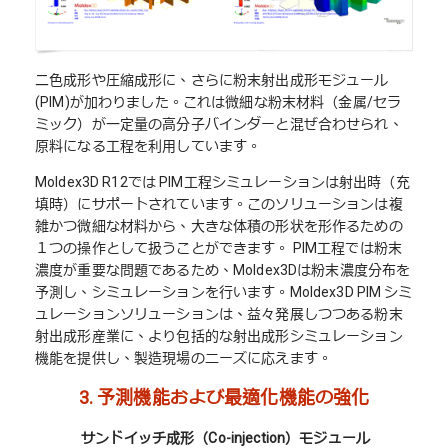
二色成形や圧縮成形に、さらに粉末射出成形モジュール
(PIM)が加わりました。これは微細な粉末材料（金属/セラ
ミック）が一定量の高分子バインダーと混ぜ合わせられ、
原料になる工程を利用しています。
Moldex3D R12では PIM工程シミュレーションは射出時（充
填時）にサポートされています。このソリューションは複
雑かつ微細な材料から、大きな体積の形状を形作るための
１つの操作として扱うことができます。 PIM工程では粉末
濃度が重要な問題であるため、Moldex3Dは粉末濃度分布を
予測し、シミュレーションを行います。Moldex3D PIM シミ
ュレーションソリューションは、益々発展しつつある粉末
射出成形産業に、より包括的な射出成形シミュレーション
機能を提供し、製造現場のニーズに応えます。
3.
予測機能および最適化機能の強化
サンドイッチ成形（Co-injection）モジュール