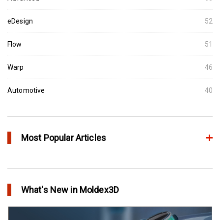
eDesign
52
Flow
51
Warp
46
Automotive
40
Most Popular Articles
アニーリングによるプラスチック製品の品質向上
in Top Story
What's New in Moldex3D
欧州最大手の自動車部品パーツメーカーFaurecia社の製品設計最
適化プロジェクト－Moldex3Dにより実現