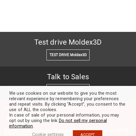
Test drive Moldex3D
TEST DRIVE Moldex3D
Talk to Sales
SCHEDULE A DEMO
We use cookies on our website to give you the most
relevant experience by remembering your preferences
and repeat visits. By clicking “Accept”, you consent to the
Our Community
use of ALL the cookies.
In case of sale of your personal information, you may
opt out by using the link
Do not sell my personal
information
.
Privacy Policy
|
Fraud Warning Statement
| Copyright ©
Cookie settings
ACCEPT
2026 Moldex3D. All rights reserved.