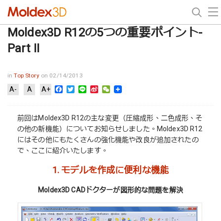
Moldex3D R12の5つの重要ポイント-
Part II
in
Top Story
on 02/14/2013
Facebook
Twitter
Line
Sina
WeChat
A-
A
A+
Weibo
前回はMoldex3D R12の主な変更（圧縮成形、二色成形、そ
の他の新機能）についてお知らせしました。Moldex3D R12
にはその他にもたくさんの強化機能や改良が追加されたの
で、ここに紹介いたします。
1. モデルを作成に便利な機能
Moldex3D CADドクターが図形的な問題を解決