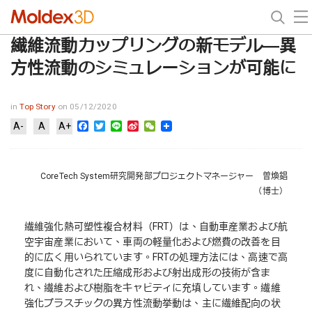
繊維流動カップリングの新モデル―異
方性流動のシミュレーションが可能に
in
Top Story
on 05/12/2020
Facebook
Twitter
Line
Sina
WeChat
A-
A
A+
Weibo
CoreTech System研究開発部プロジェクトマネージャー 曽煥錩
（博士）
繊維強化熱可塑性複合材料（FRT）は、自動車産業および航
空宇宙産業において、車両の軽量化および燃費の改善を目
的に広く用いられています。FRTの処理方法には、高速で高
度に自動化された圧縮成形および射出成形の技術が含ま
れ、繊維および樹脂をキャビティに充填しています。繊維
強化プラスチックの異方性流動挙動は、主に繊維配向の状