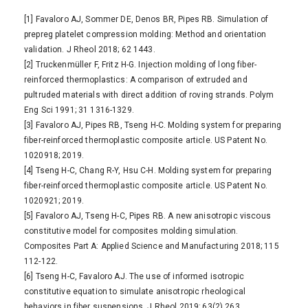
[1] Favaloro AJ, Sommer DE, Denos BR, Pipes RB. Simulation of
prepreg platelet compression molding: Method and orientation
validation. J Rheol 2018; 62 1443.
[2] Truckenmüller F, Fritz H-G. Injection molding of long fiber-
reinforced thermoplastics: A comparison of extruded and
pultruded materials with direct addition of roving strands. Polym
Eng Sci 1991; 31 1316-1329.
[3] Favaloro AJ, Pipes RB, Tseng H-C. Molding system for preparing
fiber-reinforced thermoplastic composite article. US Patent No.
1020918; 2019.
[4] Tseng H-C, Chang R-Y, Hsu C-H. Molding system for preparing
fiber-reinforced thermoplastic composite article. US Patent No.
1020921; 2019.
[5] Favaloro AJ, Tseng H-C, Pipes RB. A new anisotropic viscous
constitutive model for composites molding simulation.
Composites Part A: Applied Science and Manufacturing 2018; 115
112-122.
[6] Tseng H-C, Favaloro AJ. The use of informed isotropic
constitutive equation to simulate anisotropic rheological
behaviors in fiber suspensions. J Rheol 2019; 63(2) 263.