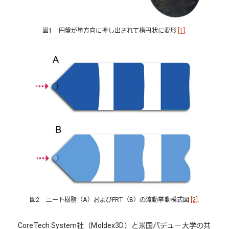
図1 円盤が単方向に押し出されて楕円状に変形
[1]
.
図2 ニート樹脂（A）およびFRT（B）の流動挙動模式図
[2]
.
CoreTech System社（Moldex3D）と米国パデュー大学の共