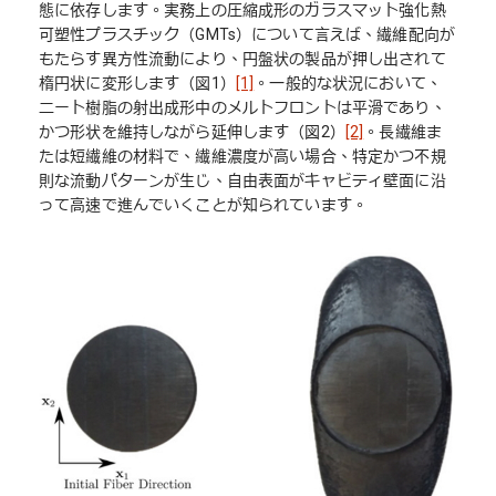
態に依存します。実務上の圧縮成形のガラスマット強化熱
可塑性プラスチック（GMTs）について言えば、繊維配向が
もたらす異方性流動により、円盤状の製品が押し出されて
楕円状に変形します（図1）
[1]
。一般的な状況において、
ニート樹脂の射出成形中のメルトフロントは平滑であり、
かつ形状を維持しながら延伸します（図2）
[2]
。長繊維ま
たは短繊維の材料で、繊維濃度が高い場合、特定かつ不規
則な流動パターンが生じ、自由表面がキャビティ壁面に沿
って高速で進んでいくことが知られています。