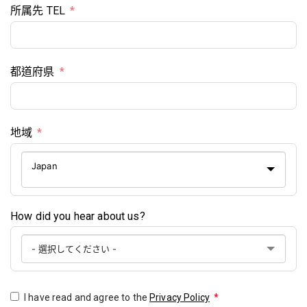
所属先 TEL
都道府県
地域
Japan
How did you hear about us?
I have read and agree to the
Privacy Policy
*