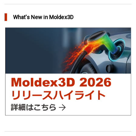
アニーリングによるプラスチック製品の品質向上
in Top Story
What's New in Moldex3D
欧州最大手の自動車部品パーツメーカーFaurecia社の製品設計最
適化プロジェクト－Moldex3Dにより実現
in Customer Success
YUDO、ホットランナーシステム成形開発のデザイン検証および
最適化にMoldex3Dの統合を実現
in Customer Success