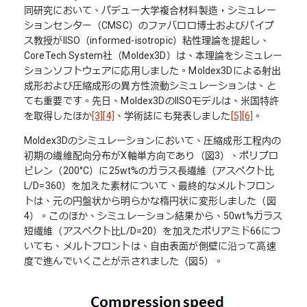
同研究において、パデュー大学複合材料製造・シミュレー
ションセンター（CMSC）のファバロロ博士およびパイプ
ス教授がIISO（informed-isotropic）粘性理論を提起し、
CoreTech System社（Moldex3D）は、本理論をシミュレー
ションソフトウェアに応用しました。Moldex3Dによる射出
成形および圧縮成形の異方性流動シミュレーションは、と
ても重要です。先日、Moldex3DのIISOモデルは、米国特許
を取得したほか
[3][4]
、学術誌にも発表しました
[5][6]
。
Moldex3Dのシミュレーションにおいて、圧縮成形工程内の
初期の繊維配向分布がX軸単方向であり（図3）、ポリプロ
ピレン（200°C）に25wt%のガラス長繊維（アスペクト比
L/D=360）を加えた素材について、最終的なメルトフロン
トは、元の円盤状から明らかな楕円状に変形しました（図
4）。このほか、シミュレーション結果から、50wt%ガラス
短繊維（アスペクト比L/D=20）を加えたポリアミド66につ
いても、メルトフロントは、自由表面が側壁に沿って高速
度で進んでいくことが示されました（図5）。