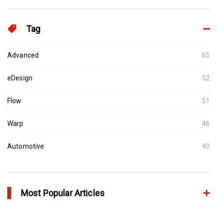
Tag
Advanced
65
eDesign
52
Flow
51
Warp
46
Automotive
40
Most Popular Articles