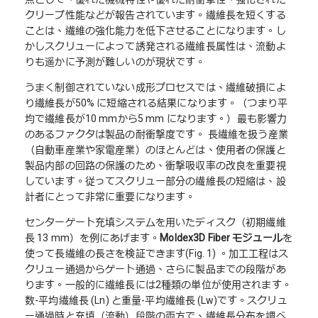
クリープ性能などが報告されています。繊維長を短くする
ことは、繊維の強化能力を低下させることになります。し
かしスクリューによって誘発される繊維長属性は、流動よ
りも遥かに予測が難しいのが現状です。
うまく制御されていない成形プロセスでは、繊維破損によ
り繊維長が50% に短縮される結果になります。（つまり平
均で繊維長が10 mmから5 mm になります。）最も影響力
のあるファクタは製品の耐衝撃度です。 長繊維を扱う産業
（自動車産業や家電産業）のほとんどは、使用者の保護と
製品内部の回路の保護のため、衝撃吸収率の改良を重要視
しています。従ってスクリュー部分の繊維長の短縮は、設
計者にとって非常に重要になります。
センターゲート充填システムを用いたディスク（初期繊維
長 13 mm）を例にあげます。
Moldex3D Fiber
モジュール
を
使って長繊維の長さを検証できます(Fig. 1) 。加工工程はス
クリュー通過からゲート通過、さらに製品までの段階があ
ります。一般的に繊維長には2種類の単位が使用されます。
数-平均繊維長 (Ln) と重量-平均繊維長 (Lw)です。スクリュ
ー通過時と充填（流動）段階の両方で、繊維長分布を調べ