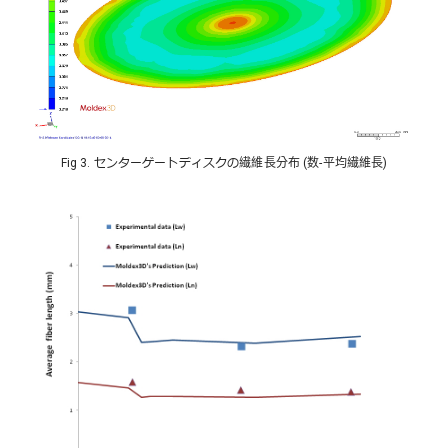
Fig 3. センターゲートディスクの繊維長分布 (数-平均繊維長)