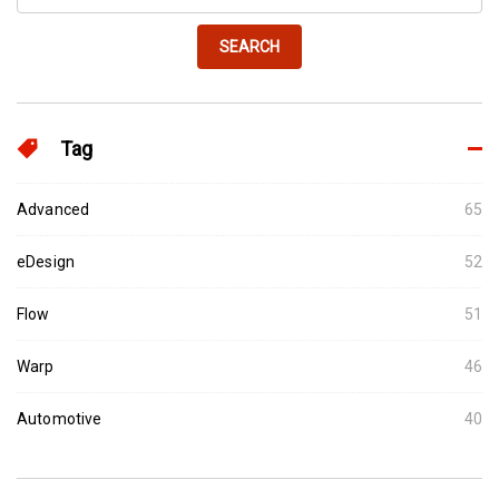
SEARCH
Tag
Advanced
65
eDesign
52
Flow
51
Warp
46
Automotive
40