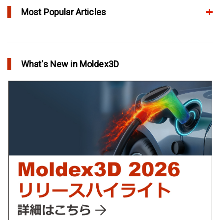
Most Popular Articles
アニーリングによるプラスチック製品の品質向上
in Top Story
What's New in Moldex3D
欧州最大手の自動車部品パーツメーカーFaurecia社の製品設計最
適化プロジェクト－Moldex3Dにより実現
in Customer Success
YUDO、ホットランナーシステム成形開発のデザイン検証および
最適化にMoldex3Dの統合を実現
in Customer Success