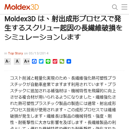
Moldex3D は、射出成形プロセスで発
生するスクリュー起因の長繊維破損を
シミュレーションします
in
Top Story
on 05/13/2014
Facebook
Twitter
Line
Sina
WeChat
A-
A
A+
Weibo
コスト削減と軽量化実現のため、長繊維強化熱可塑性プラ
スチックが自動車産業でますます利用されています。プラ
スチックに追加される補強材は、機械特性を飛躍的に向上
させる複合材が用いられるようになりました。繊維強化さ
れた熱可塑性プラスチック製品の製造には通常、射出成形
プロセス技術が使用されます。この成形プロセスでは繊維
破損が発生します。繊維長は製品の機械特性、強度、剛
性、耐衝撃性に大きな影響を及ぼします。長繊維製品の利
点として、優れた機械特性や優れた耐衝撃性、強化された