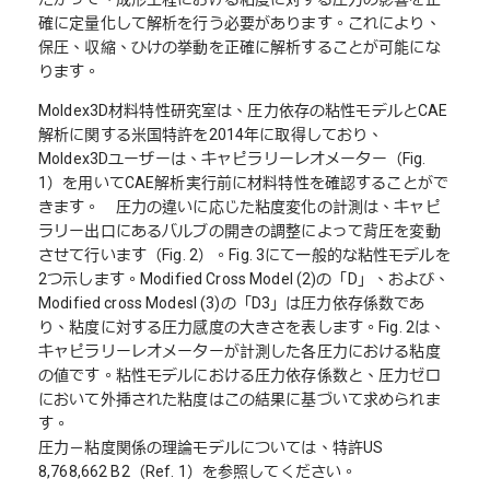
確に定量化して解析を行う必要があります。これにより、
保圧、収縮、ひけの挙動を正確に解析することが可能にな
ります。
Moldex3D材料特性研究室は、圧力依存の粘性モデルとCAE
解析に関する米国特許を2014年に取得しており、
Moldex3Dユーザーは、キャピラリーレオメーター（Fig.
1）を用いてCAE解析実行前に材料特性を確認することがで
きます。 圧力の違いに応じた粘度変化の計測は、キャピ
ラリー出口にあるバルブの開きの調整によって背圧を変動
させて行います（Fig. 2）。Fig. 3にて一般的な粘性モデルを
2つ示します。Modified Cross Model (2)の「D」、および、
Modified cross Modesl (3)の「D3」は圧力依存係数であ
り、粘度に対する圧力感度の大きさを表します。Fig. 2は、
キャピラリーレオメーターが計測した各圧力における粘度
の値です。粘性モデルにおける圧力依存係数と、圧力ゼロ
において外挿された粘度はこの結果に基づいて求められま
す。
圧力－粘度関係の理論モデルについては、特許US
8,768,662 B2（Ref. 1）を参照してください。