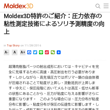
Moldex3D特許のご紹介：圧力依存の
粘性測定技術によるソリ予測精度の向
上
in
Top Story
on 11/28/2016
Facebook
Twitter
Line
Sina
WeChat
A-
A
A+
Weibo
超薄肉樹脂パーツの射出成形においては、キャビティを完
全に充填するために高速・高圧射出を行う必要がありま
す。しかしながら、高充填圧力ではポリマー鎖の自由体積
が圧縮されることで粘度が上昇し、流動抵抗が上昇しま
す。ゆえに、保圧段階においてメルトは高圧・低せん断率
の状態にあることから、圧力が粘度に与える影響がさらに
重要になります。 このような場合には、圧力分布が粘度
分布に影響し、粘度分布が保圧の伝達性に影響します。し
たがって、成形工程における粘度に対する圧力の影響を正