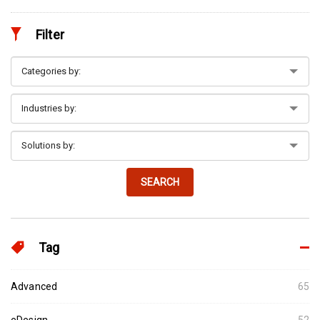
Filter
SEARCH
Tag
Advanced
65
eDesign
52