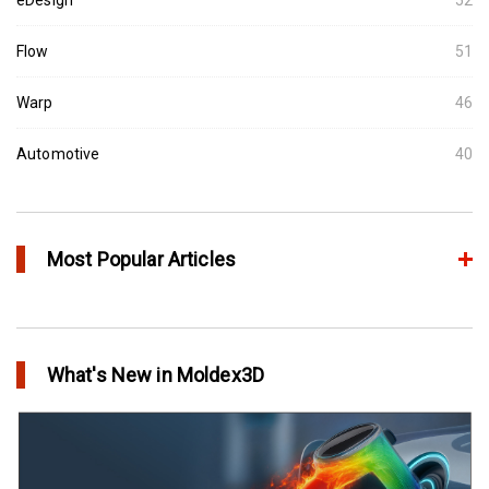
Flow
51
Warp
46
Automotive
40
Most Popular Articles
アニーリングによるプラスチック製品の品質向上
in Top Story
What's New in Moldex3D
欧州最大手の自動車部品パーツメーカーFaurecia社の製品設計最
適化プロジェクト－Moldex3Dにより実現
in Customer Success