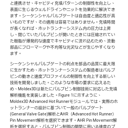
と連携させ、キャビティ充填パターンの制御性を向上し、
表面に生じるウェルドラインやニットを効果的に解決でき
ます。シーケンシャルバルブゲートは自由度と適応性が高
いものですが、その適用は容易ではありません。充填時間
が長くなれば、ホットランナーシステム内の圧力は上昇
し、閉じていたバルブピンが開いたときには圧縮されてい
た樹脂が爆発的な速度でキャビティに流れ込むため、流動
部品にフローマークや不均等な光沢などが生じやすくなり
ます。
シーケンシャルバルブゲートの利点を部品の品質に最大限
に生かすため、ホットランナーシステムの製造者はバルブ
ピンの動きと速度プロファイルの制御性を向上する新しい
技術を開発しました。このような市場の要求に応えるた
め、Moldex3Dは新たにバルブピン制御技術に対応した充填
解析機能を実装しました。Figure 1に示すように、
Moldex3D Advanced Hot Runnerモジュールでは、実際のホ
ットランナーの設計に基づいて一般のバルブゲート
(General Valve Gate)解析とAHR（Advanced Hot Runner）
Pin Movement解析を選択できます。AHR Pin Movement解
析を選択すると、バルブピン制御の開閉に用いる速度のプ