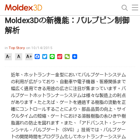
Moldex3Dの新機能：バルブピン制御
解析
in
Top Story
on 10/14/2015
Facebook
Twitter
Line
Sina
WeChat
A-
A
A+
Weibo
近年、ホットランナー金型においてバルブゲートシステム
の利用が広がっており、自動車や電子機器、医療関係まで
幅広く適用できる用途の広さに注目が集まっています。バ
ルブゲートホットランナーシステムは様々な製造上の利点
があります。たとえば、ゲートを通過する樹脂の流動を正
確にコントロールすることにより、部品品質の向上、サイ
クルタイムの短縮、ゲートにおける溶融樹脂の糸ひきや樹
脂漏れの防止を図れます。また、「アドバンスト・シーケ
ンシャル・バルブゲート（SVG）」技術では、バルブゲー
トの開閉時間をプログラム化してホットランナーシステム