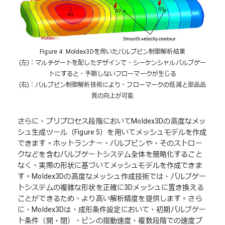
Figure 4: Moldex3Dを用いたバルブピン制御解析結果
(左)：マルチゲートを配したデザインで、シーケンシャルバルブゲー
トにすると、予期しないフローマークが生じる
(右)：バルブピン制御解析技術により、フローマークの低減と部品品
質の向上が可能
さらに、プリプロセス段階においてMoldex3Dの高度なメッ
シュ生成ツール（Figure 5）を用いてメッシュモデルを作成
できます。ホットランナー、バルブピンや、そのストロー
クなどを含むバルブゲートシステム全体を簡略化すること
なく、実際の形状に基づいてメッシュモデルを作成できま
す。Moldex3Dの高度なメッシュ作成技術では、バルブゲー
トシステムの複雑な形状を正確に3Dメッシュに置き換える
ことができるため、より高い解析精度を提供します。さら
に、Moldex3Dは、成形条件設定において、初期バルブゲー
ト条件（開・閉）、ピンの摺動速度、複数段階での速度プ