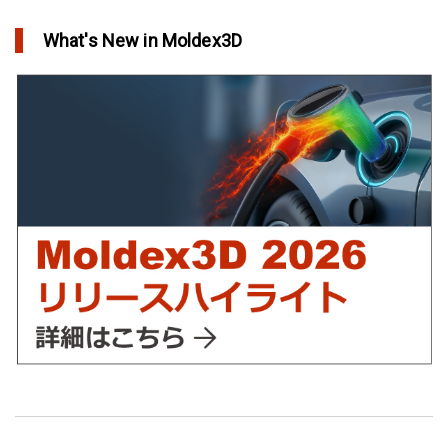
in Top Story
What's New in Moldex3D
欧州最大手の自動車部品パーツメーカーFaurecia社の製品設計最
適化プロジェクト－Moldex3Dにより実現
in Customer Success
YUDO、ホットランナーシステム成形開発のデザイン検証および
最適化にMoldex3Dの統合を実現
in Customer Success