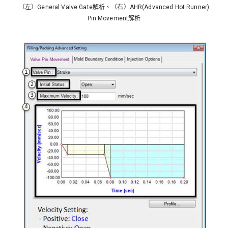
（左）General Valve Gate解析、（右）AHR(Advanced Hot Runner)
Pin Movement解析