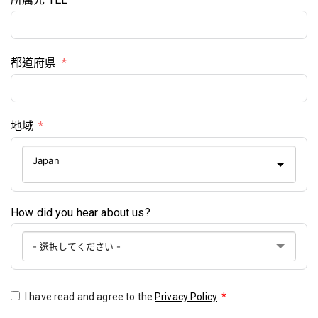
都道府県
地域
Japan
How did you hear about us?
I have read and agree to the
Privacy Policy
*