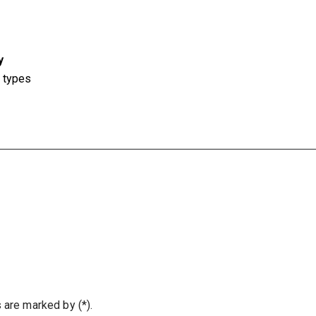
y
h types
s are marked by (*).