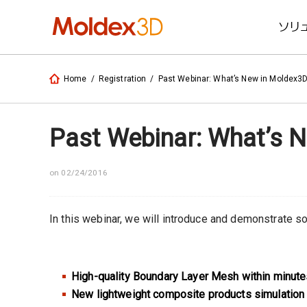
ソリ
Home
/
Registration
/
Past Webinar: What’s New in Moldex3
Past Webinar: What’s 
on 02/24/2016
In this webinar, we will introduce and demonstrate som
High-quality Boundary Layer Mesh within minut
New lightweight composite products simulation 