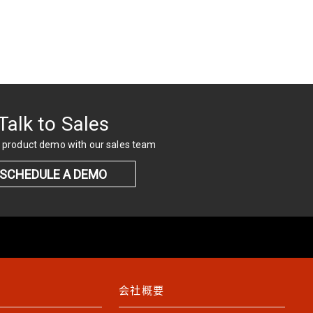
Talk to Sales
 product demo with our sales team
SCHEDULE A DEMO
会社概要