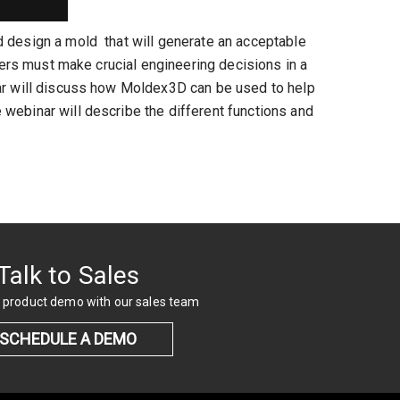
d design a mold that will generate an acceptable
ners must make crucial engineering decisions in a
nar will discuss how Moldex3D can be used to help
webinar will describe the different functions and
Talk to Sales
 product demo with our sales team
SCHEDULE A DEMO