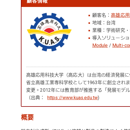
顧客情報
顧客名：
高雄応用
地域：台湾
業種：学術研究・
導入ソリューシ
Module
/
Multi-c
高雄応用科技大学（高応大）は台湾の経済発展に
省立高雄工業専科学校として1963年に創立されま
変更。2012年には教育部が推進する「発展モデ
（出典：
https://www.kuas.edu.tw
)
概要