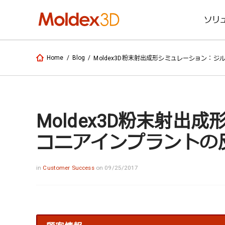
ソリ
Home
/
Blog
/
Moldex3D粉末射出成形シミュレーション：
Moldex3D粉末射出
コニアインプラントの
in
Customer Success
on 09/25/2017