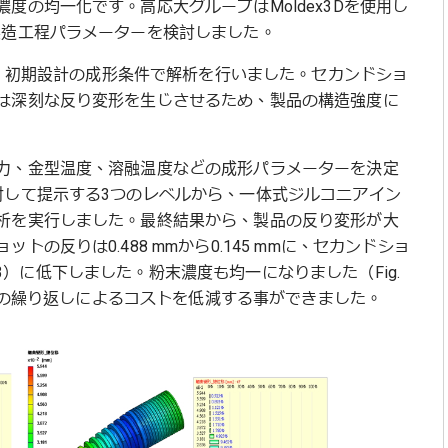
度の均一化です。高応大グループはMoldex3Dを使用し
製造工程パラメーターを検討しました。
用し、初期設計の成形条件で解析を行いました。セカンドショ
は深刻な反り変形を生じさせるため、製品の構造強度に
力、金型温度、溶融温度などの成形パラメーターを決定
対して提示する3つのレベルから、一体式ジルコニアイン
析を実行しました。最終結果から、製品の反り変形が大
の反りは0.488 mmから0.145 mmに、セカンドショ
、Fig. 3）に低下しました。粉末濃度も均一になりました（Fig.
修正の繰り返しによるコストを低減する事ができました。