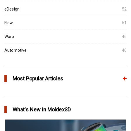
eDesign
52
Flow
51
Warp
46
Automotive
40
Most Popular Articles
アニーリングによるプラスチック製品の品質向上
in Top Story
What's New in Moldex3D
欧州最大手の自動車部品パーツメーカーFaurecia社の製品設計最
適化プロジェクト－Moldex3Dにより実現
in Customer Success