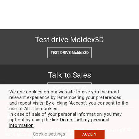
Test drive Moldex3D
TEST DRIVE Moldex3D
Talk to Sales
SCHEDULE A DEMO
We use cookies on our website to give you the most
relevant experience by remembering your preferences
and repeat visits. By clicking “Accept”, you consent to the
Our Community
use of ALL the cookies.
In case of sale of your personal information, you may
opt out by using the link
Do not sell my personal
information
.
Privacy Policy
|
Fraud Warning Statement
| Copyright ©
Cookie settings
ACCEPT
2026 Moldex3D. All rights reserved.