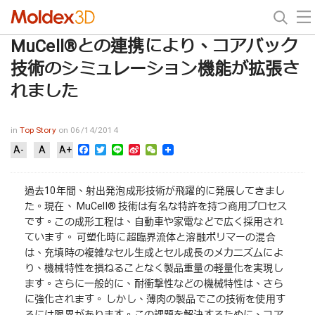
MuCell®との連携により、コアバック
技術のシミュレーション機能が拡張さ
れました
in
Top Story
on 06/14/2014
Facebook
Twitter
Line
Sina
WeChat
A-
A
A+
Weibo
過去10年間、射出発泡成形技術が飛躍的に発展してきまし
た。現在、 MuCell® 技術は有名な特許を持つ商用プロセス
です。この成形工程は、自動車や家電などで広く採用され
ています。 可塑化時に超臨界流体と溶融ポリマーの混合
は、充填時の複雑なセル生成とセル成長のメカニズムによ
り、機械特性を損ねることなく製品重量の軽量化を実現し
ます。さらに一般的に、耐衝撃性などの機械特性は、さら
に強化されます。 しかし、薄肉の製品でこの技術を使用す
るには限界があります。この課題を解決するために、コア