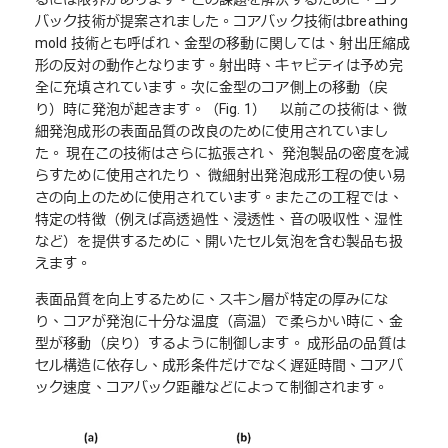
バック技術が提案されました。コアバック技術はbreathing
mold 技術とも呼ばれ、金型の移動に関しては、射出圧縮成
形の反対の動作となります。射出時、キャビティは予め完
全に充填されています。次に金型のコア側上の移動（戻
り）時に発泡が起きます。（Fig. 1） 以前この技術は、微
細発泡成形の表面品質の改良のために使用されていまし
た。 現在この技術はさらに拡張され、 発泡製品の密度を減
らすために使用されたり、 微細射出発泡成形工程の使い易
さの向上のために使用されています。またこの工程では、
特定の特徴（例えば高透過性、浸透性、音の吸収性、湿性
など）を提供するために、開いたセル気泡を含む製品も扱
えます。
表面品質を向上するために、スキン層が特定の厚みにな
り、コアが発泡に十分な温度（高温）で柔らかい時に、金
型が移動（戻り）するように制御します。 成形品の品質は
セル構造に依存し、成形条件だけでなく遅延時間、コアバ
ック速度、コアバック距離などによって制御されます。