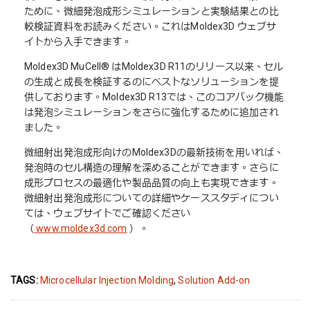
ために、微細発泡成形シミュレーションと実験結果との比
較検証資料をお読みください。これはMoldex3D ウェブサ
イトから入手できます。
Moldex3D MuCell® はMoldex3D R11のリリース以来、セル
の生成と成長を検証するのにベストなソリューションを提
供しております。Moldex3D R13では、このコアバック機能
は発泡シミュレーションをさらに強化するために追加され
ました。
微細射出発泡成形向けのMoldex3Dの最新技術を用いれば、
発泡時のセル構造の理解を深めることができます。さらに
成形プロセスの最適化や製品品質の向上も実現できます。
微細射出発泡成形についての詳細やケーススタディについ
ては、ウェブサイトでご確認ください
（
www.moldex3d.com
）。
TAGS:
Microcellular Injection Molding
,
Solution Add-on