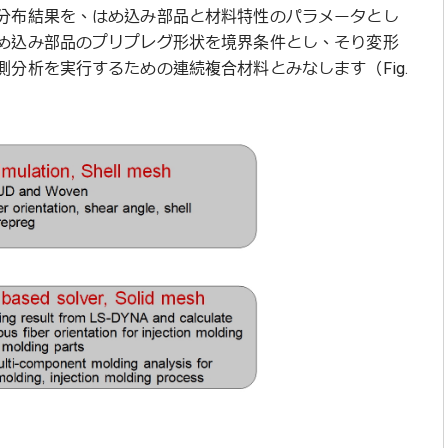
分布結果を、はめ込み部品と材料特性のパラメータとし
め込み部品のプリプレグ形状を境界条件とし、そり変形
分析を実行するための連続複合材料とみなします（Fig.