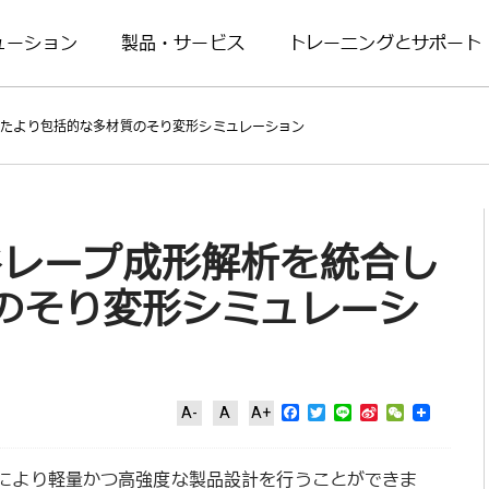
ューション
製品・サービス
トレーニングとサポート
を統合したより包括的な多材質のそり変形シミュレーション
YNAドレープ成形解析を統合し
のそり変形シミュレーシ
Facebook
Twitter
Line
Sina
WeChat
A-
A
A+
Weibo
により軽量かつ高強度な製品設計を行うことができま