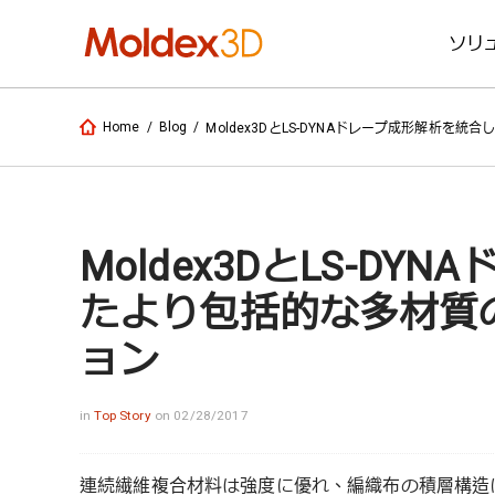
ソリ
Home
/
Blog
/
Moldex3DとLS-DYNAドレープ成形解析
Moldex3DとLS-D
たより包括的な多材質
ョン
in
Top Story
on 02/28/2017
連続繊維複合材料は強度に優れ、編織布の積層構造