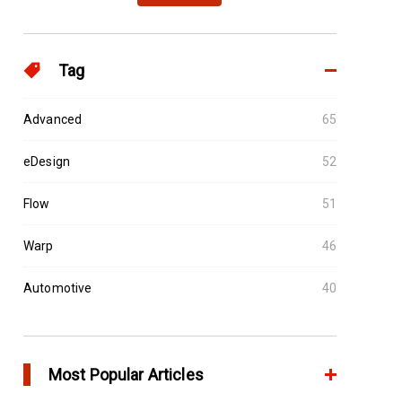
Tag
Advanced
65
eDesign
52
Flow
51
Warp
46
Automotive
40
Most Popular Articles