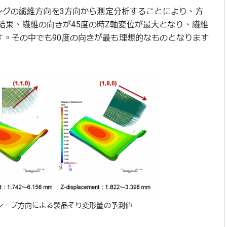
プレグの繊維方向を3方向から測定分析することにより、方
結果、繊維の向きが45度の時Z軸変位が最大となり、繊維
す。その中でも90度の向きが最も理想的なものとなります
るドレープ方向による製品そり変形量の予測値