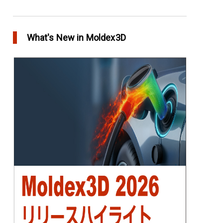
アニーリングによるプラスチック製品の品質向
上
What's New in Moldex3D
in Top Story
欧州最大手の自動車部品パーツメーカー
Faurecia社の製品設計最適化プロジェクト－
Moldex3Dにより実現
in Customer Success
YUDO、ホットランナーシステム成形開発のデザ
イン検証および最適化にMoldex3Dの統合を実現
in Customer Success