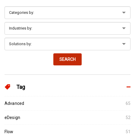
SEARCH
Tag
Advanced
65
eDesign
52
Flow
51