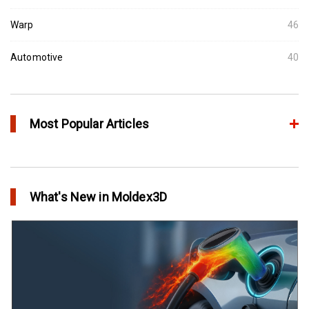
Warp
46
Automotive
40
Most Popular Articles
アニーリングによるプラスチック製品の品質向上
in Top Story
What's New in Moldex3D
欧州最大手の自動車部品パーツメーカーFaurecia社の製品設計最
適化プロジェクト－Moldex3Dにより実現
in Customer Success
YUDO、ホットランナーシステム成形開発のデザイン検証および
最適化にMoldex3Dの統合を実現
in Customer Success