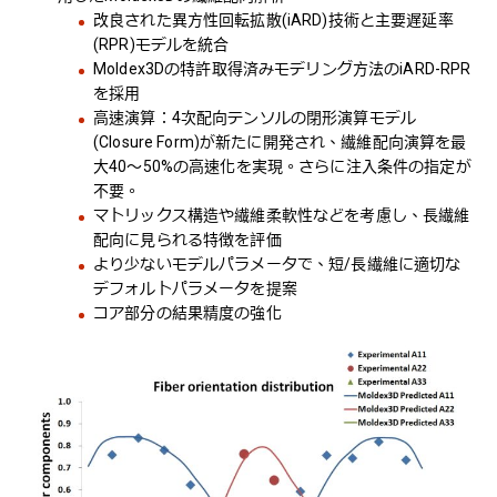
改良された異方性回転拡散(iARD)技術と主要遅延率
(RPR)モデルを統合
Moldex3Dの特許取得済みモデリング方法のiARD-RPR
を採用
高速演算：4次配向テンソルの閉形演算モデル
(Closure Form)が新たに開発され、繊維配向演算を最
大40～50%の高速化を実現。さらに注入条件の指定が
不要。
マトリックス構造や繊維柔軟性などを考慮し、長繊維
配向に見られる特徴を評価
より少ないモデルパラメータで、短/長繊維に適切な
デフォルトパラメータを提案
コア部分の結果精度の強化