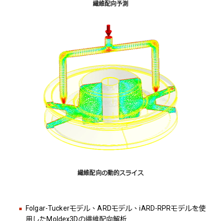
繊維配向予測
繊維配向の動的スライス
Folgar-Tuckerモデル、ARDモデル、iARD-RPRモデルを使
用したMoldex3Dの繊維配向解析