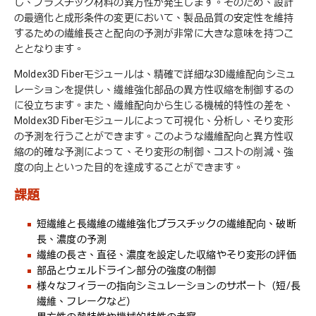
し、プラスチック材料の異方性が発生します。そのため、設計
の最適化と成形条件の変更において、製品品質の安定性を維持
するための繊維長さと配向の予測が非常に大きな意味を持つこ
ととなります。
Moldex3D Fiberモジュールは、精確で詳細な3D繊維配向シミュ
レーションを提供し、繊維強化部品の異方性収縮を制御するの
に役立ちます。また、繊維配向から生じる機械的特性の差を、
Moldex3D Fiberモジュールによって可視化、分析し、そり変形
の予測を行うことができます。このような繊維配向と異方性収
縮の的確な予測によって、そり変形の制御、コストの削減、強
度の向上といった目的を達成することができます。
課題
短繊維と長繊維の繊維強化プラスチックの繊維配向、破断
長、濃度の予測
繊維の長さ、直径、濃度を設定した収縮やそり変形の評価
部品とウェルドライン部分の強度の制御
様々なフィラーの指向シミュレーションのサポート（短/長
繊維、フレークなど）