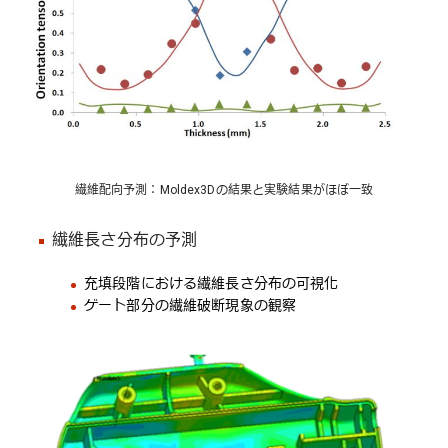
繊維配向予測：Moldex3Dの結果と実験結果がほぼ一致
繊維長さ分布の予測
充填段階における繊維長さ分布の可視化
ゲート部分の繊維破断現象の観察