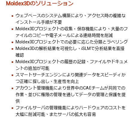
Moldex3Dのソリューション
ウェブベースのシステム構築により、アクセス時の複雑な
インストール手順が不要
Moldex3Dプロジェクトの収集・保存機能により、大量のフ
ァイルのコピーや電子メールによる連絡時間を削減
Moldex3Dプロジェクトでの必要に応じた分類とラベリング
Moldex3Dの解析結果を可視化し、iSLMで分析結果を直接
確認
Moldex3Dプロジェクトの履歴の記録、ファイルやドキュメ
ントの追加が可能
スマートサーチエンジンにより関連データをスピーディか
つ正確に探し出し、生産性を向上
アカウント管理機能により世界中のCAEチームが共同での
作業、並びに権限の管理を通してデータの管理と保護を提
供
ファイルサーバの管理機能によりハードウェアのコストを
大幅に削減可能、またサーバの拡大も容易